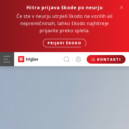
Hitra prijava škode po neurju
Če ste v neurju utrpeli škodo na vozilih ali
nepremičninah, lahko škodo najhitreje
prijavite preko spleta.
PRIJAVI ŠKODO
KONTAKTI