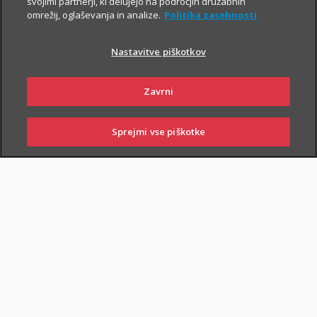
svojimi partnerji, ki delujejo na področjih družabnih
omrežij, oglaševanja in analize.
Politika zasebnosti
Nastavitve piškotkov
Zavrni
PIŠI NAM
01 2864 000
Sprejmi vse piškotke
SKLENI
PRIJAVI ŠKODO
ZASTOPNIKI
POSLOVALNICE
NAROČI ZASTOPNIKA
OBIŠČI POSLOVALNICO
Dodatnega nezgodnega zavarovanja otrok ne morete skleniti