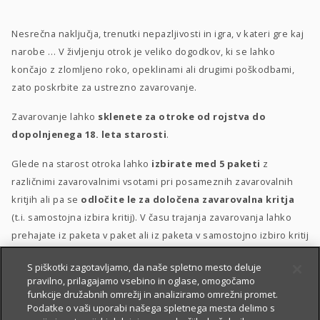
Nesrečna naključja, trenutki nepazljivosti in igra, v kateri gre kaj
narobe … V življenju otrok je veliko dogodkov, ki se lahko
končajo z zlomljeno roko, opeklinami ali drugimi poškodbami,
zato poskrbite za ustrezno zavarovanje.
Zavarovanje lahko
sklenete za otroke od rojstva do
dopolnjenega 18. leta starosti
.
Glede na starost otroka lahko
izbirate med 5 paketi
z
različnimi zavarovalnimi vsotami pri posameznih zavarovalnih
kritjih ali pa se
odločite le za določena zavarovalna kritja
(t.i. samostojna izbira kritij). V času trajanja zavarovanja lahko
prehajate iz paketa v paket ali iz paketa v samostojno izbiro kritij
in obratno.
S piškotki zagotavljamo, da naše spletno mesto deluje
pravilno, prilagajamo vsebino in oglase, omogočamo
Posebna ugodnost
za velike družine
–
10 % popusta
, če
funkcije družabnih omrežij in analiziramo omrežni promet.
sklenete zavarovanje za 3 otroke ali več.
Podatke o vaši uporabi našega spletnega mesta delimo s