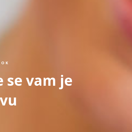
ROK
e se vam je
tvu