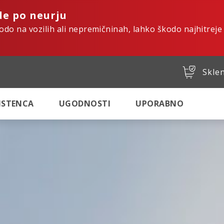
de po neurju
kodo na vozilih ali nepremičninah, lahko škodo najhitreje
Sklen
SISTENCA
UGODNOSTI
UPORABNO