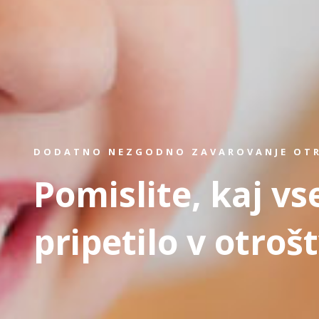
DODATNO NEZGODNO ZAVAROVANJE OT
Pomislite, kaj vs
pripetilo v otroš