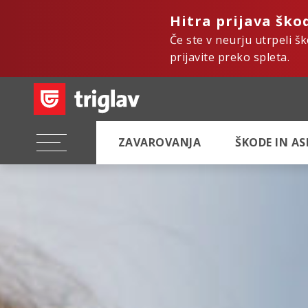
Hitra prijava ško
Če ste v neurju utrpeli š
prijavite preko spleta.
ZAVAROVANJA
ŠKODE IN A