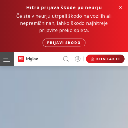
Hitra prijava škode po neurju
Če ste v neurju utrpeli škodo na vozilih ali
nepremičninah, lahko škodo najhitreje
prijavite preko spleta.
PRIJAVI ŠKODO
KONTAKTI