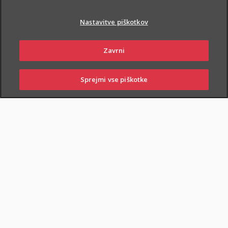
Nastavitve piškotkov
Zavrni
PIŠI NAM
01 2864 000
Sprejmi vse piškotke
SKLENI
PRIJAVI ŠKODO
ZASTOPNIKI
POSLOVALNICE
NAROČI ZASTOPNIKA
OBIŠČI POSLOVALNICO
Dodatnega nezgodnega zavarovanja otrok ne morete skleniti
samostojno, lahko pa ga
priključite naslednjim
zavarovanjem
: