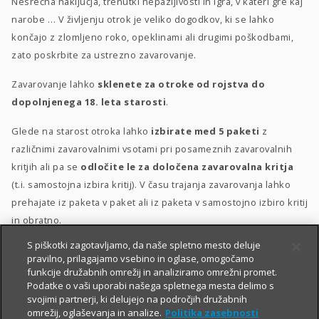
Nesrečna naključja, trenutki nepazljivosti in igra, v kateri gre kaj
narobe … V življenju otrok je veliko dogodkov, ki se lahko
končajo z zlomljeno roko, opeklinami ali drugimi poškodbami,
zato poskrbite za ustrezno zavarovanje.
Zavarovanje lahko
sklenete za otroke od rojstva do
dopolnjenega 18. leta starosti
.
Glede na starost otroka lahko
izbirate med 5 paketi
z
različnimi zavarovalnimi vsotami pri posameznih zavarovalnih
kritjih ali pa se
odločite le za določena zavarovalna kritja
(t.i. samostojna izbira kritij). V času trajanja zavarovanja lahko
prehajate iz paketa v paket ali iz paketa v samostojno izbiro kritij
in obratno.
S piškotki zagotavljamo, da naše spletno mesto deluje
Posebna ugodnost
za velike družine
–
10 % popusta
, če
pravilno, prilagajamo vsebino in oglase, omogočamo
sklenete zavarovanje za 3 otroke ali več.
funkcije družabnih omrežij in analiziramo omrežni promet.
Podatke o vaši uporabi našega spletnega mesta delimo s
svojimi partnerji, ki delujejo na področjih družabnih
omrežij, oglaševanja in analize.
Politika zasebnosti