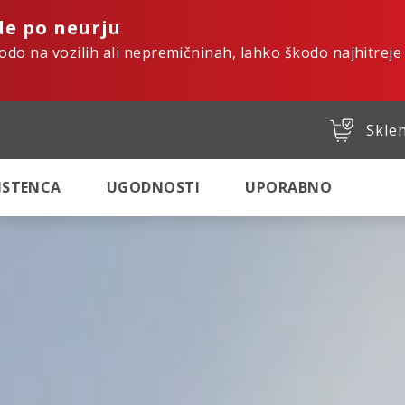
de po neurju
kodo na vozilih ali nepremičninah, lahko škodo najhitreje
Sklen
SISTENCA
UGODNOSTI
UPORABNO