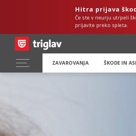
Hitra prijava ško
Če ste v neurju utrpeli š
prijavite preko spleta.
ZAVAROVANJA
ŠKODE IN A