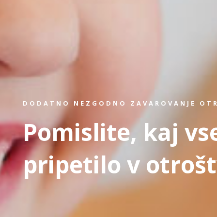
DODATNO NEZGODNO ZAVAROVANJE OT
Pomislite, kaj vs
pripetilo v otroš