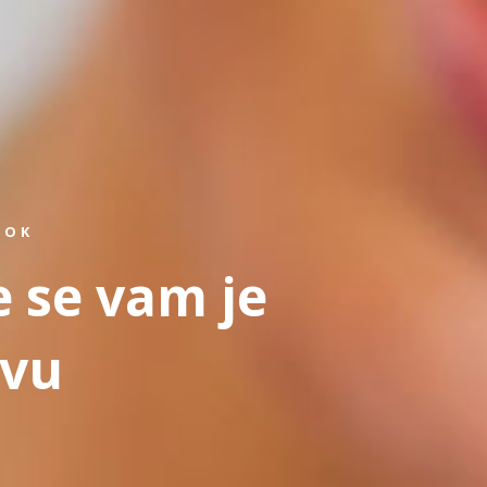
ROK
e se vam je
tvu