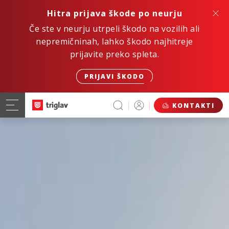
Hitra prijava škode po neurju
Če ste v neurju utrpeli škodo na vozilih ali
nepremičninah, lahko škodo najhitreje
prijavite preko spleta.
PRIJAVI ŠKODO
KONTAKTI