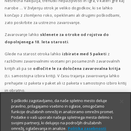
Nesrečna naključja, trenutki nepazljivosti in igra, v kateri gre kaj
narobe … V življenju otrok je veliko dogodkov, ki se lahko
končajo z zlomljeno roko, opeklinami ali drugimi poškodbami,
zato poskrbite za ustrezno zavarovanje.
Zavarovanje lahko
sklenete za otroke od rojstva do
dopolnjenega 18. leta starosti
.
Glede na starost otroka lahko
izbirate med 5 paketi
z
različnimi zavarovalnimi vsotami pri posameznih zavarovalnih
kritjih ali pa se
odločite le za določena zavarovalna kritja
(t.i. samostojna izbira kritij). V času trajanja zavarovanja lahko
prehajate iz paketa v paket ali iz paketa v samostojno izbiro kritij
in obratno.
S piškotki zagotavljamo, da naše spletno mesto deluje
Posebna ugodnost
za velike družine
–
10 % popusta
, če
pravilno, prilagajamo vsebino in oglase, omogočamo
sklenete zavarovanje za 3 otroke ali več.
funkcije družabnih omrežij in analiziramo omrežni promet.
Podatke o vaši uporabi našega spletnega mesta delimo s
svojimi partnerji, ki delujejo na področjih družabnih
omrežij, oglaševanja in analize.
Politika zasebnosti