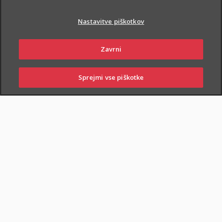
Nastavitve piškotkov
Zavrni
PIŠI NAM
01 2864 000
Sprejmi vse piškotke
SKLENI
PRIJAVI ŠKODO
ZASTOPNIKI
POSLOVALNICE
NAROČI ZASTOPNIKA
OBIŠČI POSLOVALNICO
Dodatnega nezgodnega zavarovanja otrok ne morete skleniti
samostojno, lahko pa ga
priključite naslednjim
zavarovanjem
: