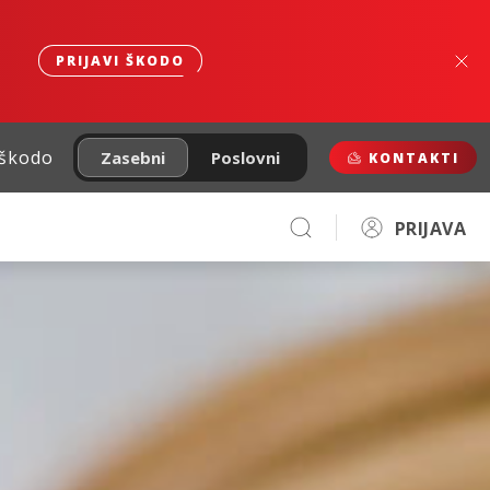
PRIJAVI ŠKODO
 škodo
Zasebni
Poslovni
KONTAKTI
PRIJAVA