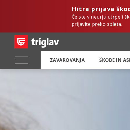
Hitra prijava ško
Če ste v neurju utrpeli š
prijavite preko spleta.
ZAVAROVANJA
ŠKODE IN A