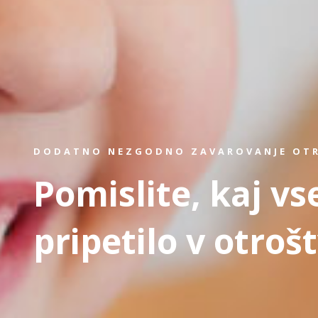
DODATNO NEZGODNO ZAVAROVANJE OT
Pomislite, kaj vs
pripetilo v otroš