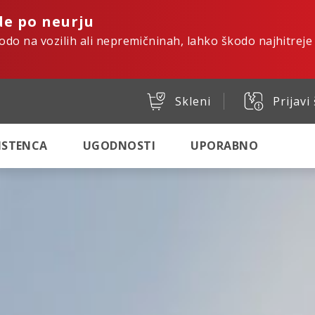
de po neurju
kodo na vozilih ali nepremičninah, lahko škodo najhitreje
Skleni
Prijavi
SISTENCA
UGODNOSTI
UPORABNO