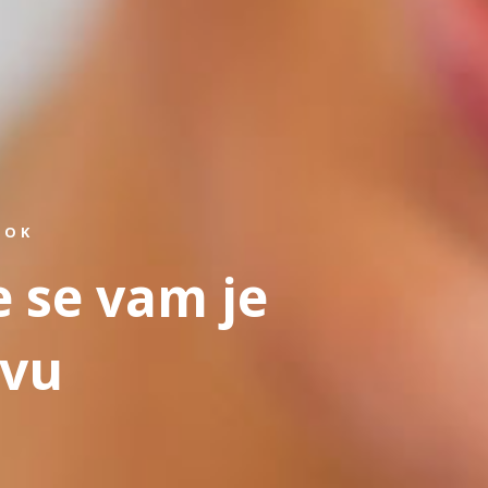
ROK
e se vam je
tvu