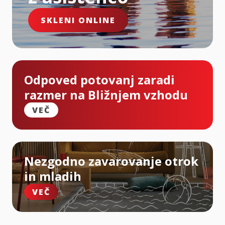
SKLENI ONLINE
Odpoved potovanj zaradi
razmer na Bližnjem vzhodu
VEČ
Nezgodno zavarovanje otrok
in mladih
VEČ