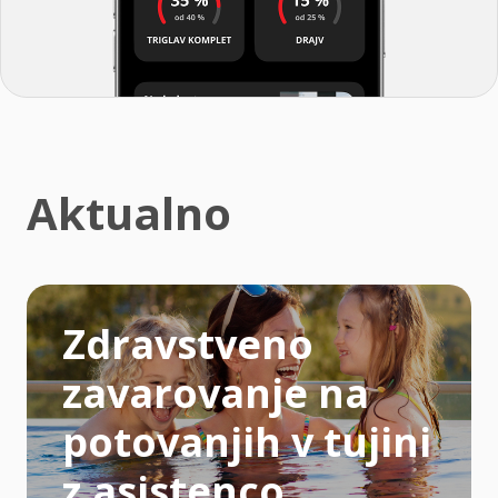
Aktualno
Zdravstveno
zavarovanje na
potovanjih v tujini
z asistenco