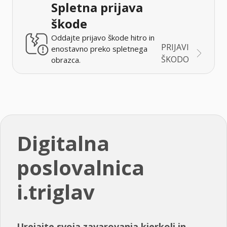
Spletna prijava
škode
Oddajte prijavo škode hitro in
PRIJAVI
enostavno preko spletnega
ŠKODO
obrazca.
Digitalna
poslovalnica
i.triglav
Urejajte svoja zavarovanja kjerkoli in