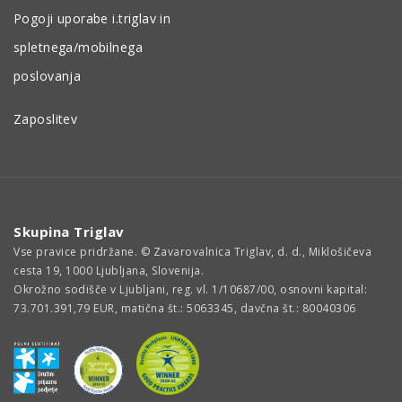
Pogoji uporabe i.triglav in
spletnega/mobilnega
poslovanja
Zaposlitev
Skupina Triglav
Vse pravice pridržane. © Zavarovalnica Triglav, d. d., Miklošičeva
cesta 19, 1000 Ljubljana, Slovenija.
Okrožno sodišče v Ljubljani, reg. vl. 1/10687/00, osnovni kapital:
73.701.391,79 EUR, matična št.: 5063345, davčna št.: 80040306