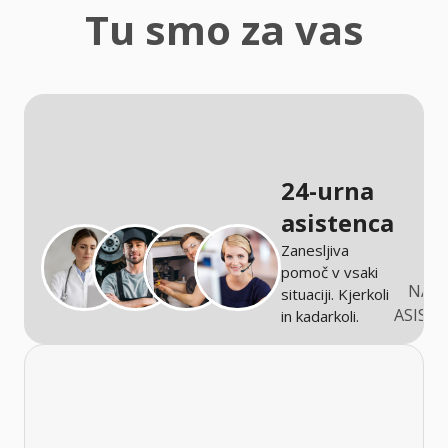
zaščita
Tu smo za vas
Kmetijstvo
24-urna
asistenca
Zanesljiva
pomoč v vsaki
NARO
situaciji. Kjerkoli
ASIST
in kadarkoli.