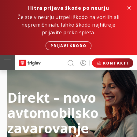
Hitra prijava škode po neurju
Če ste v neurju utrpeli škodo na vozilih ali
nepremičninah, lahko škodo najhitreje
prijavite preko spleta.
PRIJAVI ŠKODO
KONTAKTI
Direkt – novo
avtomobilsko
zavarovanje