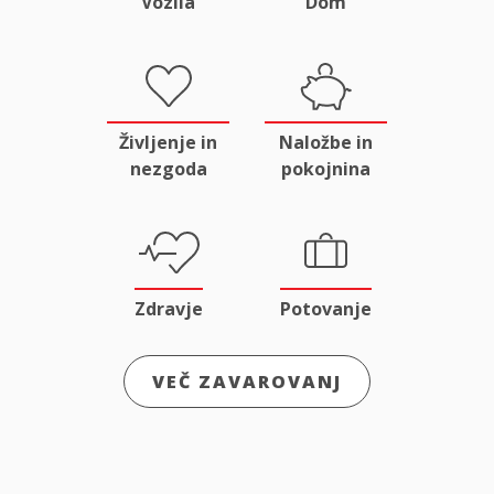
Vozila
Dom
Življenje in
Naložbe in
nezgoda
pokojnina
Zdravje
Potovanje
VEČ ZAVAROVANJ
Odgovornost
Male živali
in pravna