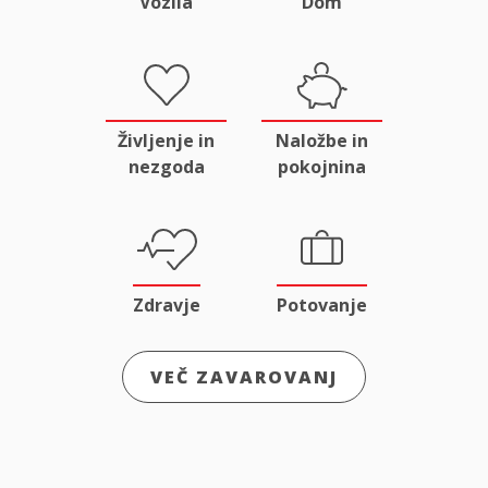
Vozila
Dom
Življenje in
Naložbe in
nezgoda
pokojnina
Zdravje
Potovanje
VEČ ZAVAROVANJ
Odgovornost
Male živali
in pravna