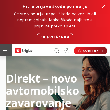
Hitra prijava škode po neurju
Če ste v neurju utrpeli škodo na vozilih ali
nepremičninah, lahko škodo najhitreje
prijavite preko spleta.
PRIJAVI ŠKODO
KONTAKTI
Direkt – novo
avtomobilsko
zavarovanje