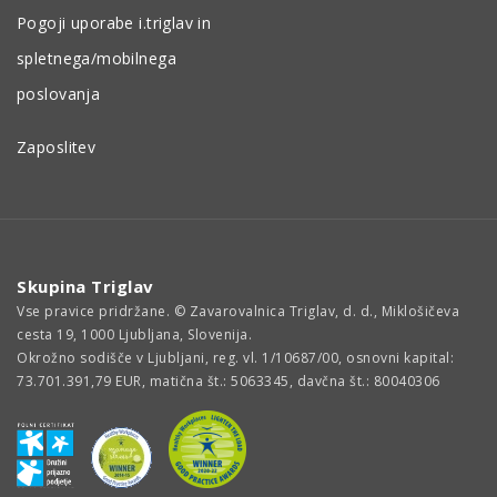
Pogoji uporabe i.triglav in
spletnega/mobilnega
poslovanja
Zaposlitev
Skupina Triglav
Vse pravice pridržane. © Zavarovalnica Triglav, d. d., Miklošičeva
cesta 19, 1000 Ljubljana, Slovenija.
Okrožno sodišče v Ljubljani, reg. vl. 1/10687/00, osnovni kapital:
73.701.391,79 EUR, matična št.: 5063345, davčna št.: 80040306