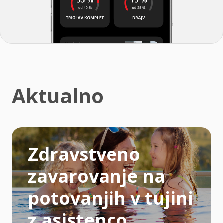
Aktualno
Zdravstveno
zavarovanje na
potovanjih v tujini
z asistenco