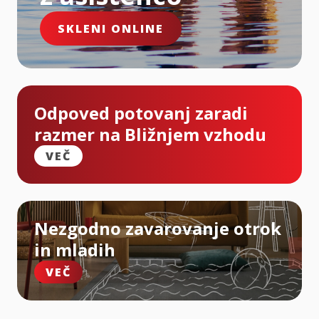
SKLENI ONLINE
Odpoved potovanj zaradi
razmer na Bližnjem vzhodu
VEČ
Nezgodno zavarovanje otrok
in mladih
VEČ