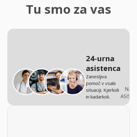
zaščita
Tu smo za vas
Kmetijstvo
24-urna
asistenca
Zanesljiva
pomoč v vsaki
NARO
situaciji. Kjerkoli
ASIST
in kadarkoli.