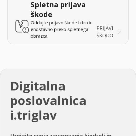
Spletna prijava
škode
Oddajte prijavo škode hitro in
PRIJAVI
enostavno preko spletnega
ŠKODO
obrazca.
Digitalna
poslovalnica
i.triglav
Urejajte svoja zavarovanja kjerkoli in