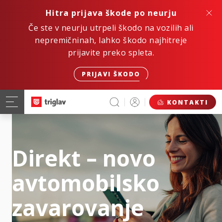
Hitra prijava škode po neurju
Če ste v neurju utrpeli škodo na vozilih ali
nepremičninah, lahko škodo najhitreje
prijavite preko spleta.
PRIJAVI ŠKODO
KONTAKTI
Direkt – novo
avtomobilsko
zavarovanje