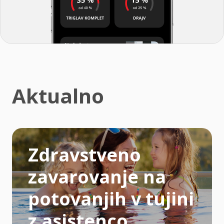
Aktualno
Zdravstveno
zavarovanje na
potovanjih v tujini
z asistenco