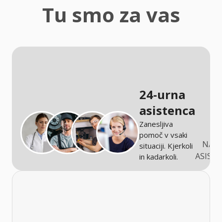
zaščita
Tu smo za vas
Kmetijstvo
24-urna
asistenca
Zanesljiva
pomoč v vsaki
NARO
situaciji. Kjerkoli
ASIST
in kadarkoli.