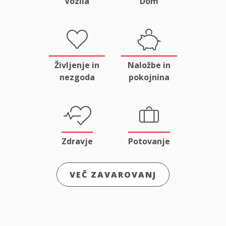
Vozila
Dom
Življenje in
Naložbe in
nezgoda
pokojnina
Zdravje
Potovanje
VEČ ZAVAROVANJ
Odgovornost
Male živali
in pravna