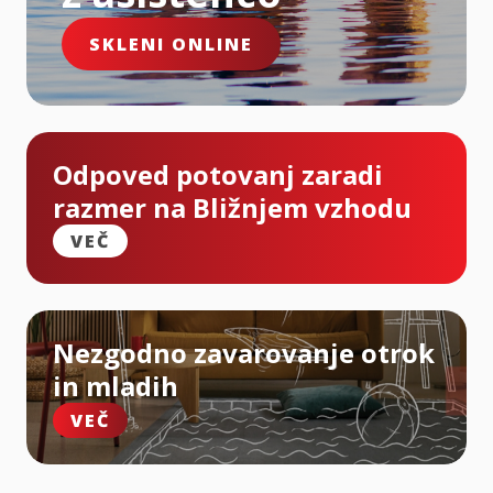
SKLENI ONLINE
Odpoved potovanj zaradi
razmer na Bližnjem vzhodu
VEČ
Nezgodno zavarovanje otrok
in mladih
VEČ