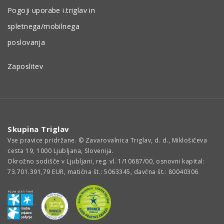
Pogoji uporabe i.triglav in
spletnega/mobilnega
poslovanja
Zaposlitev
Skupina Triglav
Vse pravice pridržane. © Zavarovalnica Triglav, d. d., Miklošičeva
cesta 19, 1000 Ljubljana, Slovenija.
Okrožno sodišče v Ljubljani, reg. vl. 1/10687/00, osnovni kapital:
73.701.391,79 EUR, matična št.: 5063345, davčna št.: 80040306