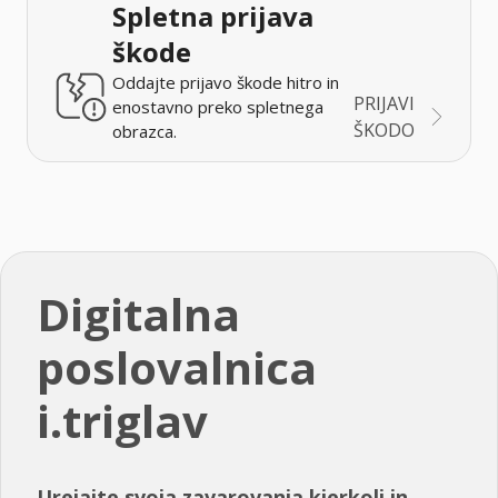
Spletna prijava
škode
Oddajte prijavo škode hitro in
PRIJAVI
enostavno preko spletnega
ŠKODO
obrazca.
Digitalna
poslovalnica
i.triglav
Urejajte svoja zavarovanja kjerkoli in