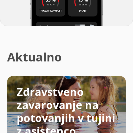
Aktualno
Zdravstveno
zavarovanje na
potovanjih v tujini
z asistenco