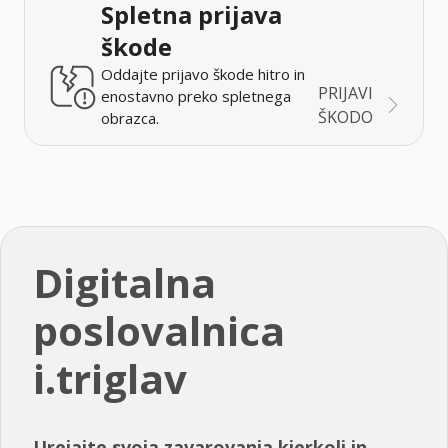
Spletna prijava
škode
Oddajte prijavo škode hitro in
PRIJAVI
enostavno preko spletnega
ŠKODO
obrazca.
Digitalna
poslovalnica
i.triglav
Urejajte svoja zavarovanja kjerkoli in