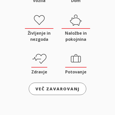
Vozila
Dom
Življenje in
Naložbe in
nezgoda
pokojnina
Zdravje
Potovanje
VEČ ZAVAROVANJ
Odgovornost
Male živali
in pravna