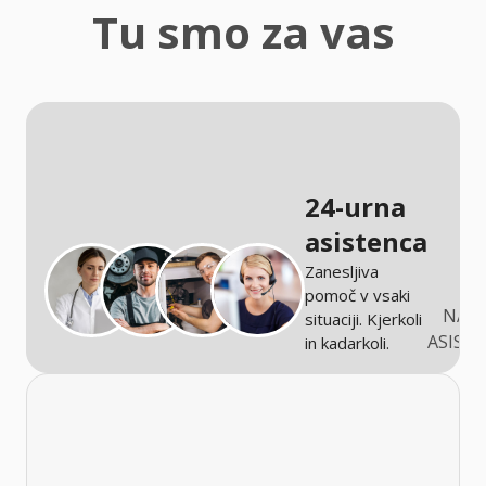
zaščita
Tu smo za vas
Kmetijstvo
24-urna
asistenca
Zanesljiva
pomoč v vsaki
NARO
situaciji. Kjerkoli
ASIST
in kadarkoli.