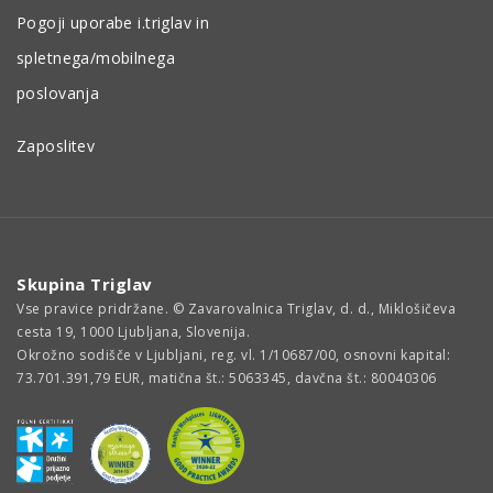
Pogoji uporabe i.triglav in
spletnega/mobilnega
poslovanja
Zaposlitev
Skupina Triglav
Vse pravice pridržane. © Zavarovalnica Triglav, d. d., Miklošičeva
cesta 19, 1000 Ljubljana, Slovenija.
Okrožno sodišče v Ljubljani, reg. vl. 1/10687/00, osnovni kapital:
73.701.391,79 EUR, matična št.: 5063345, davčna št.: 80040306