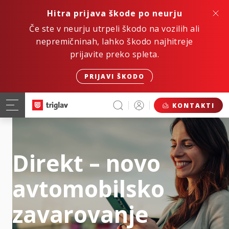
Hitra prijava škode po neurju
Če ste v neurju utrpeli škodo na vozilih ali
nepremičninah, lahko škodo najhitreje
prijavite preko spleta.
PRIJAVI ŠKODO
KONTAKTI
Direkt – novo
avtomobilsko
zavarovanje