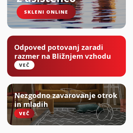
SKLENI ONLINE
Odpoved potovanj zaradi
razmer na Bližnjem vzhodu
VEČ
Nezgodno zavarovanje otrok
in mladih
VEČ