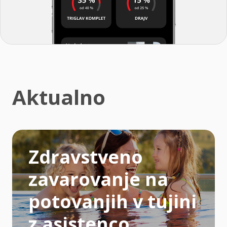
Aktualno
Zdravstveno
zavarovanje na
potovanjih v tujini
z asistenco