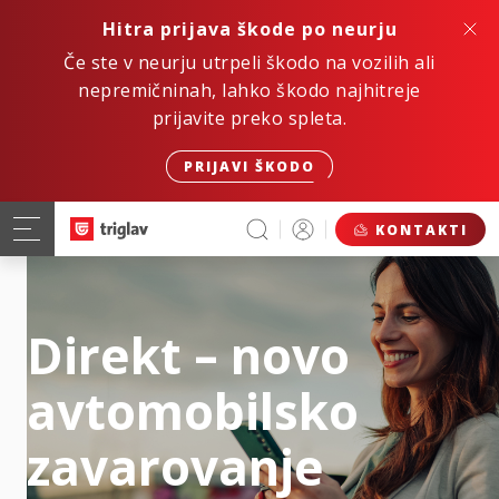
Hitra prijava škode po neurju
Če ste v neurju utrpeli škodo na vozilih ali
nepremičninah, lahko škodo najhitreje
prijavite preko spleta.
PRIJAVI ŠKODO
KONTAKTI
Direkt – novo
avtomobilsko
zavarovanje