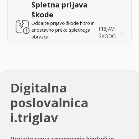
Spletna prijava
škode
Oddajte prijavo škode hitro in
PRIJAVI
enostavno preko spletnega
ŠKODO
obrazca.
Digitalna
poslovalnica
i.triglav
Urejajte svoja zavarovanja kjerkoli in