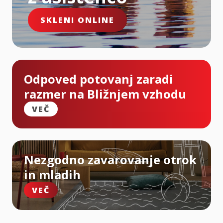
SKLENI ONLINE
Odpoved potovanj zaradi
razmer na Bližnjem vzhodu
VEČ
Nezgodno zavarovanje otrok
in mladih
VEČ