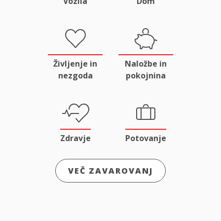
Vozila
Dom
Življenje in
Naložbe in
nezgoda
pokojnina
Zdravje
Potovanje
VEČ ZAVAROVANJ
Odgovornost
Male živali
in pravna