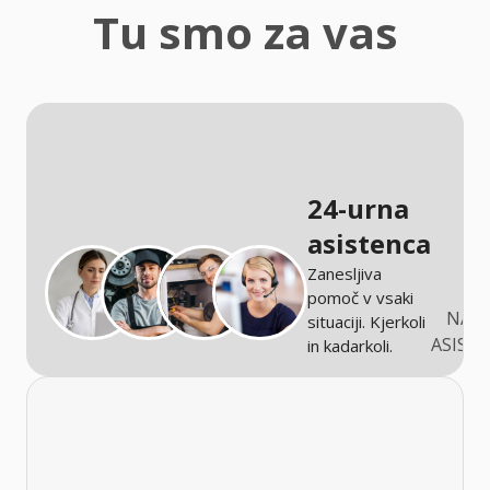
zaščita
Tu smo za vas
Kmetijstvo
24-urna
asistenca
Zanesljiva
pomoč v vsaki
NARO
situaciji. Kjerkoli
ASIST
in kadarkoli.