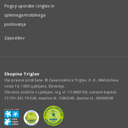
Pogoji uporabe i.triglav in
spletnega/mobilnega
poslovanja
Zaposlitev
Skupina Triglav
Vse pravice pridržane. © Zavarovalnica Triglav, d. d., Miklošičeva
cesta 19, 1000 Ljubljana, Slovenija.
Okrožno sodišče v Ljubljani, reg. vl. 1/10687/00, osnovni kapital:
73.701.391,79 EUR, matična št.: 5063345, davčna št.: 80040306