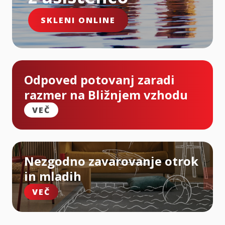
SKLENI ONLINE
Odpoved potovanj zaradi
razmer na Bližnjem vzhodu
VEČ
Nezgodno zavarovanje otrok
in mladih
VEČ