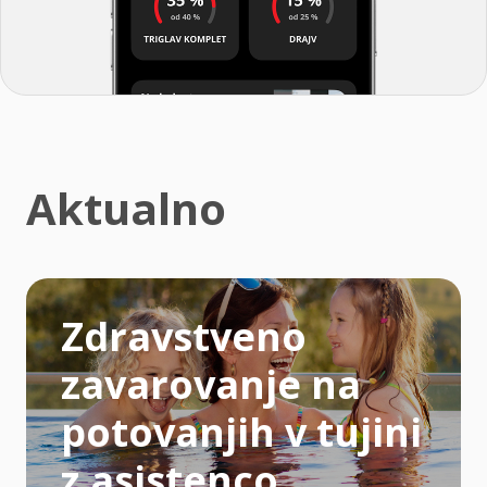
Aktualno
Zdravstveno
zavarovanje na
potovanjih v tujini
z asistenco