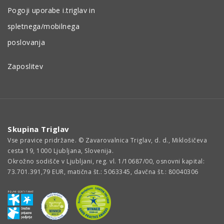
Pogoji uporabe i.triglav in
spletnega/mobilnega
poslovanja
Zaposlitev
Skupina Triglav
Vse pravice pridržane. © Zavarovalnica Triglav, d. d., Miklošičeva
cesta 19, 1000 Ljubljana, Slovenija.
Okrožno sodišče v Ljubljani, reg. vl. 1/10687/00, osnovni kapital:
73.701.391,79 EUR, matična št.: 5063345, davčna št.: 80040306