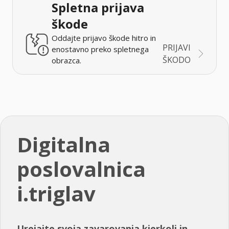
Spletna prijava
škode
Oddajte prijavo škode hitro in
PRIJAVI
enostavno preko spletnega
ŠKODO
obrazca.
Digitalna
poslovalnica
i.triglav
Urejajte svoja zavarovanja kjerkoli in