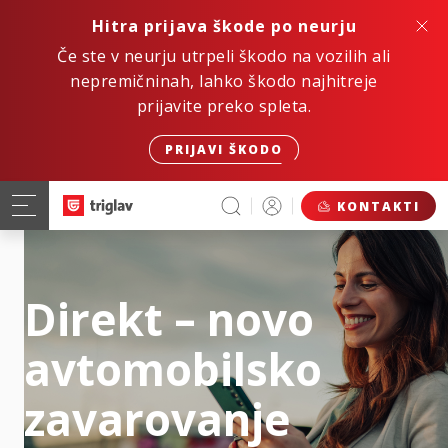
Hitra prijava škode po neurju
Če ste v neurju utrpeli škodo na vozilih ali
nepremičninah, lahko škodo najhitreje
prijavite preko spleta.
PRIJAVI ŠKODO
KONTAKTI
Direkt – novo
avtomobilsko
zavarovanje