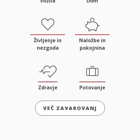
Vozila
Dom
Življenje in
Naložbe in
nezgoda
pokojnina
Zdravje
Potovanje
VEČ ZAVAROVANJ
Odgovornost
Male živali
in pravna