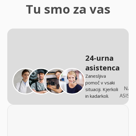
zaščita
Tu smo za vas
Kmetijstvo
24-urna
asistenca
Zanesljiva
pomoč v vsaki
NARO
situaciji. Kjerkoli
ASIST
in kadarkoli.