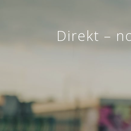
Direkt – n
Z
ZAVAROVANJE
AVTOMOBILA
Sklenite novo ali obnovite
obstoječe zavarovanje.
ZAVAROVAN
SKLENI
ONLINE
VEČ