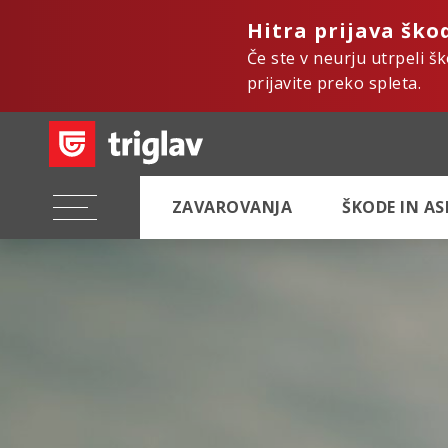
Hitra prijava ško
Če ste v neurju utrpeli š
prijavite preko spleta.
ZAVAROVANJA
ŠKODE IN A
Hi