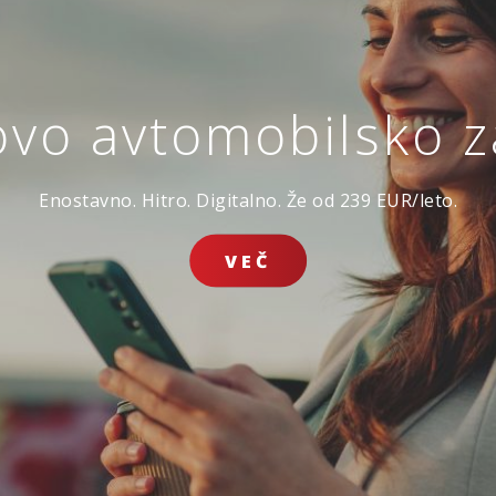
ovo avtomobilsko 
avarovanje življen
Ker ste sklenili, da se boste prepustili toku življenja.
Enostavno. Hitro. Digitalno. Že od 239 EUR/leto.
ZAVAROVANJE
ZAVAROV
JE DOMA
POTOVANJ V TUJINO
ŽIVLJENJ
SKLENI ONLINE
VEČ
VSA SPLETNA PONUDBA