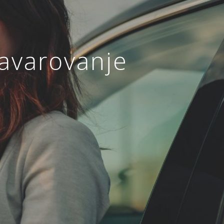
zavarovanje
ja
ANJE
ZAVAROVANJE MALIH
A
ŽIVALI