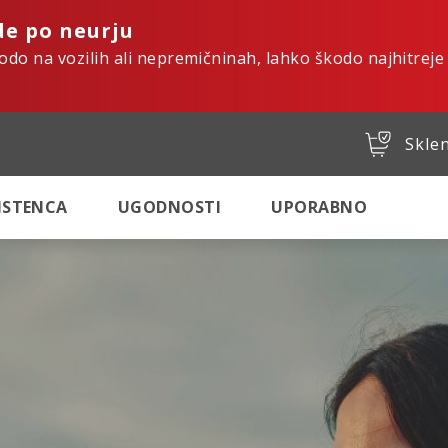
de po neurju
kodo na vozilih ali nepremičninah, lahko škodo najhitreje
Sklen
SISTENCA
UGODNOSTI
UPORABNO
tro. Varno. Digital