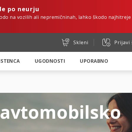
de po neurju
kodo na vozilih ali nepremičninah, lahko škodo najhitreje
Skleni
Prijavi
SISTENCA
UGODNOSTI
UPORABNO
 avtomobilsko