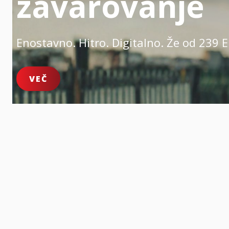
zavarovanje
Enostavno. Hitro. Digitalno.
Že od 239 E
VEČ