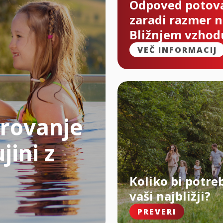
Odpoved potov
zaradi razmer 
Bližnjem vzhod
VEČ INFORMACIJ
rovanje
jini z
Koliko bi potre
vaši najbližji?
PREVERI