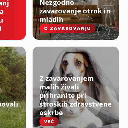
Nezgodno
anj
zavarovanje otrok in
na
mladih
u
O ZAVAROVANJU
Z zavarovanjem
malih živali
prihranite pri
bovali
stroških zdravstvene
oskrbe
VEČ