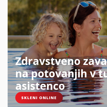
Zdravstveno zava
na potovanjih v tu
asistenco
SKLENI ONLINE