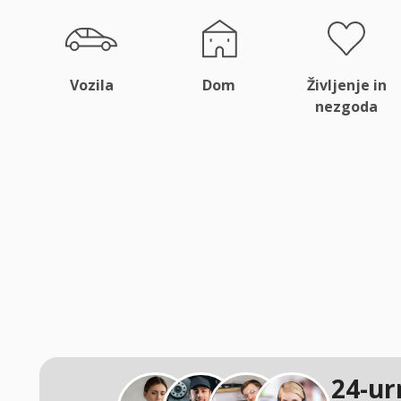
Vozila
Dom
Življenje in
nezgoda
24-ur