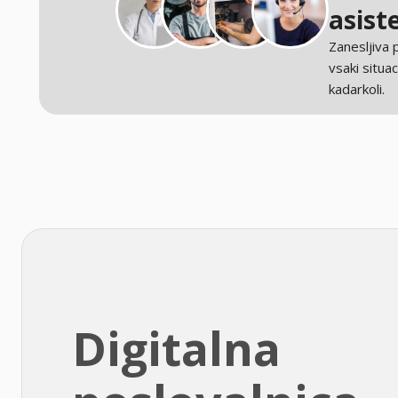
asist
Zanesljiva
vsaki situaci
kadarkoli.
Digitalna