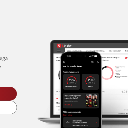
čega
,