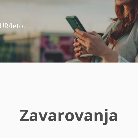
UR/leto.
Zavarovanja