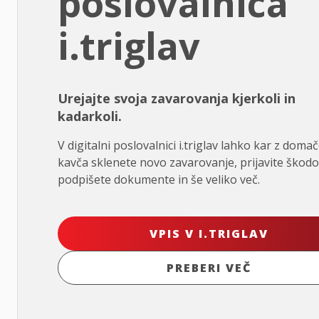
poslovalnica
i.triglav
Urejajte svoja zavarovanja kjerkoli in
kadarkoli.
V digitalni poslovalnici i.triglav lahko kar z doma
kavča sklenete novo zavarovanje, prijavite škodo
podpišete dokumente in še veliko več.
VPIS V I.TRIGLAV
PREBERI VEČ