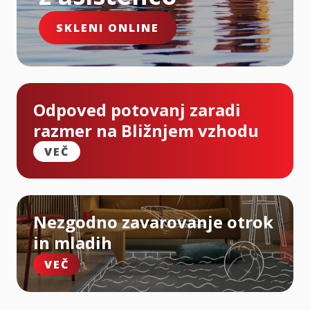
SKLENI ONLINE
Odpoved potovanj zaradi
razmer na Bližnjem vzhodu
VEČ
Nezgodno zavarovanje otrok
in mladih
VEČ