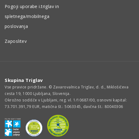
Pogoji uporabe i.triglav in
spletnega/mobilnega
poslovanja
Zaposlitev
Skupina Triglav
Vse pravice pridržane. © Zavarovalnica Triglav, d. d., Miklošičeva
cesta 19, 1000 Ljubljana, Slovenija.
Okrožno sodišče v Ljubljani, reg. vl. 1/10687/00, osnovni kapital:
73.701.391,79 EUR, matična št.: 5063345, davčna št.: 80040306