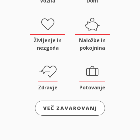
Vozila
Dom
Življenje in
Naložbe in
nezgoda
pokojnina
Zdravje
Potovanje
VEČ ZAVAROVANJ
Odgovornost
Male živali
in pravna