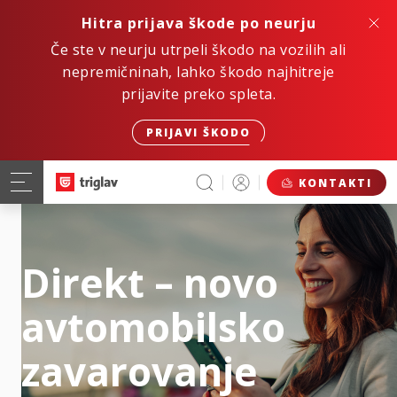
Hitra prijava škode po neurju
Če ste v neurju utrpeli škodo na vozilih ali
nepremičninah, lahko škodo najhitreje
prijavite preko spleta.
PRIJAVI ŠKODO
KONTAKTI
Direkt – novo
avtomobilsko
zavarovanje