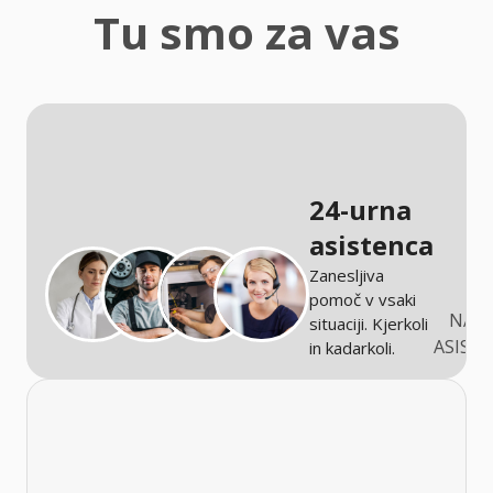
zaščita
Tu smo za vas
Kmetijstvo
24-urna
asistenca
Zanesljiva
pomoč v vsaki
NARO
situaciji. Kjerkoli
ASIST
in kadarkoli.