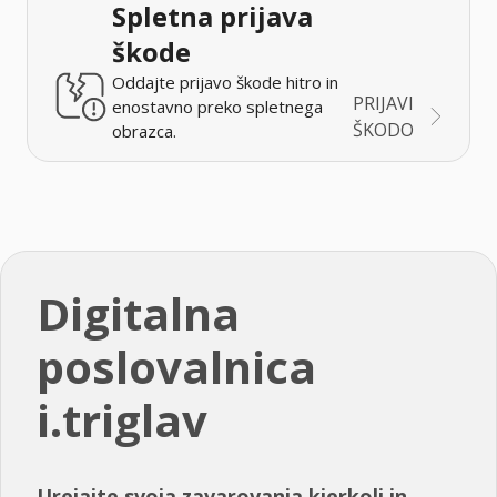
Spletna prijava
škode
Oddajte prijavo škode hitro in
PRIJAVI
enostavno preko spletnega
ŠKODO
obrazca.
Digitalna
poslovalnica
i.triglav
Urejajte svoja zavarovanja kjerkoli in