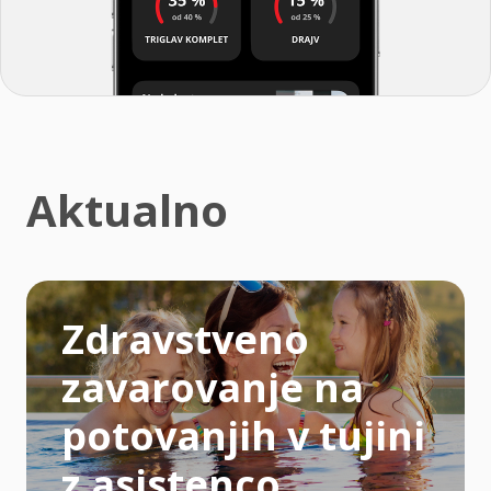
Aktualno
Zdravstveno
zavarovanje na
potovanjih v tujini
z asistenco