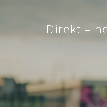
Direkt – n
Z
ZAVAROVANJE
AVTOMOBILA
Sklenite novo ali obnovite
obstoječe zavarovanje.
ZAVAROVAN
SKLENI
ONLINE
VEČ