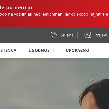
de po neurju
kodo na vozilih ali nepremičninah, lahko škodo najhitreje
Skleni
Prijavi
SISTENCA
UGODNOSTI
UPORABNO
tro. Varno. Digital