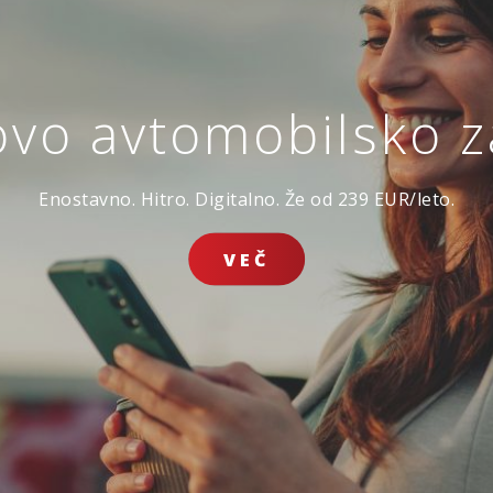
ovo avtomobilsko 
avarovanje življen
Ker ste sklenili, da se boste prepustili toku življenja.
Enostavno. Hitro. Digitalno. Že od 239 EUR/leto.
ZAVAROVANJE
ZAVAROV
JE DOMA
POTOVANJ V TUJINO
ŽIVLJENJ
SKLENI ONLINE
VEČ
VSA SPLETNA PONUDBA