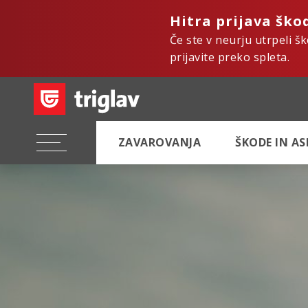
Hitra prijava ško
Če ste v neurju utrpeli š
prijavite preko spleta.
ZAVAROVANJA
ŠKODE IN A
Hi