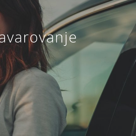
zavarovanje
ja
ANJE
ZAVAROVANJE MALIH
A
ŽIVALI