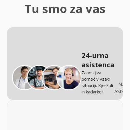
zaščita
Tu smo za vas
Kmetijstvo
24-urna
asistenca
Zanesljiva
pomoč v vsaki
NARO
situaciji. Kjerkoli
ASIST
in kadarkoli.