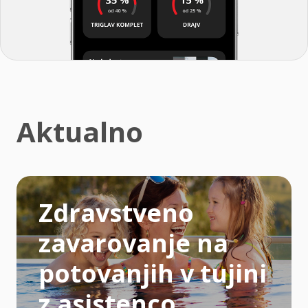
Aktualno
Zdravstveno
zavarovanje na
potovanjih v tujini
z asistenco