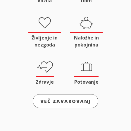
Vozila
Dom
Življenje in
Naložbe in
nezgoda
pokojnina
Zdravje
Potovanje
VEČ ZAVAROVANJ
Odgovornost
Male živali
in pravna