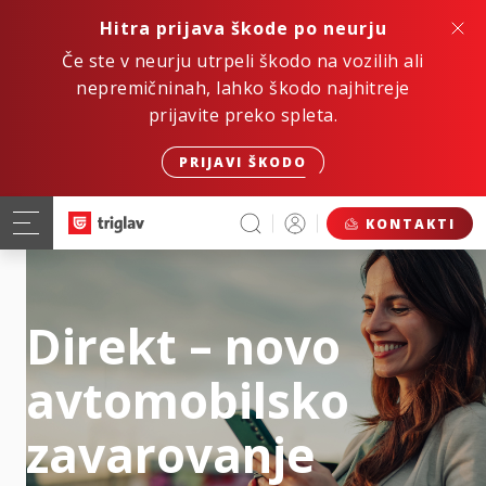
Hitra prijava škode po neurju
Če ste v neurju utrpeli škodo na vozilih ali
nepremičninah, lahko škodo najhitreje
prijavite preko spleta.
PRIJAVI ŠKODO
KONTAKTI
Direkt – novo
avtomobilsko
zavarovanje