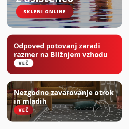
SKLENI ONLINE
Odpoved potovanj zaradi
razmer na Bližnjem vzhodu
VEČ
Nezgodno zavarovanje otrok
in mladih
VEČ