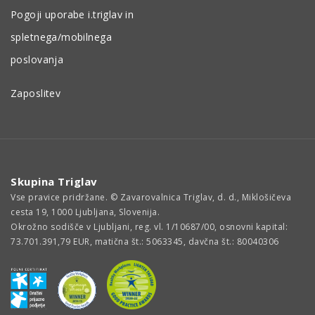
Pogoji uporabe i.triglav in
spletnega/mobilnega
poslovanja
Zaposlitev
Skupina Triglav
Vse pravice pridržane. © Zavarovalnica Triglav, d. d., Miklošičeva
cesta 19, 1000 Ljubljana, Slovenija.
Okrožno sodišče v Ljubljani, reg. vl. 1/10687/00, osnovni kapital:
73.701.391,79 EUR, matična št.: 5063345, davčna št.: 80040306