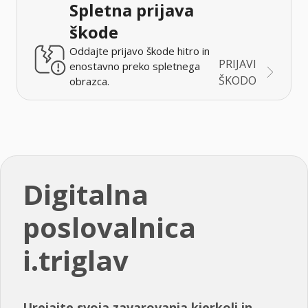
Spletna prijava
škode
Oddajte prijavo škode hitro in
PRIJAVI
enostavno preko spletnega
ŠKODO
obrazca.
Digitalna
poslovalnica
i.triglav
Urejajte svoja zavarovanja kjerkoli in