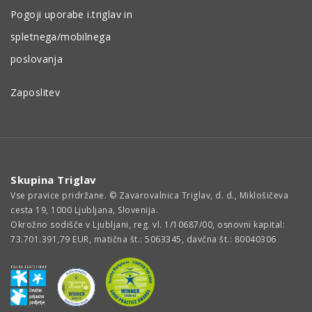
Pogoji uporabe i.triglav in
spletnega/mobilnega
poslovanja
Zaposlitev
Skupina Triglav
Vse pravice pridržane. © Zavarovalnica Triglav, d. d., Miklošičeva
cesta 19, 1000 Ljubljana, Slovenija.
Okrožno sodišče v Ljubljani, reg. vl. 1/10687/00, osnovni kapital:
73.701.391,79 EUR, matična št.: 5063345, davčna št.: 80040306