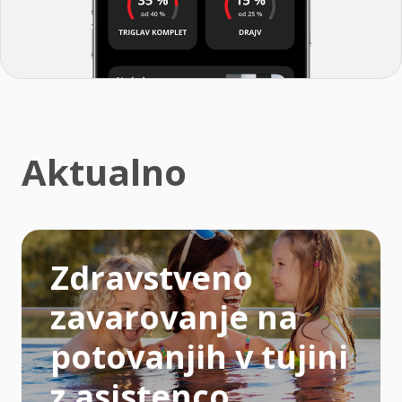
Aktualno
Zdravstveno
zavarovanje na
potovanjih v tujini
z asistenco