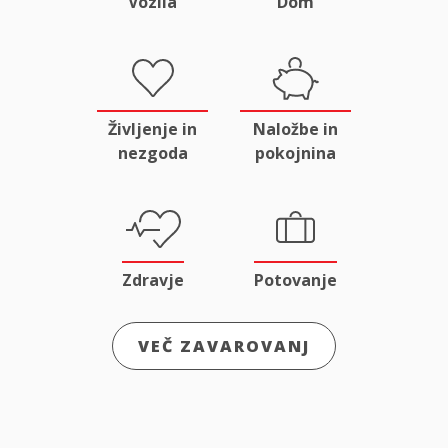
Vozila
Dom
Življenje in
Naložbe in
nezgoda
pokojnina
Zdravje
Potovanje
VEČ ZAVAROVANJ
Odgovornost
Male živali
in pravna