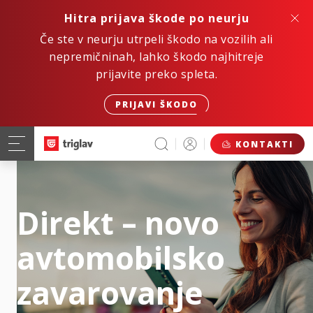
Hitra prijava škode po neurju
Če ste v neurju utrpeli škodo na vozilih ali
nepremičninah, lahko škodo najhitreje
prijavite preko spleta.
PRIJAVI ŠKODO
KONTAKTI
Direkt – novo
avtomobilsko
zavarovanje