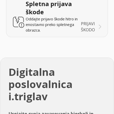
Spletna prijava
škode
Oddajte prijavo škode hitro in
PRIJAVI
enostavno preko spletnega
ŠKODO
obrazca.
Digitalna
poslovalnica
i.triglav
Urejajte svoja zavarovanja kjerkoli in