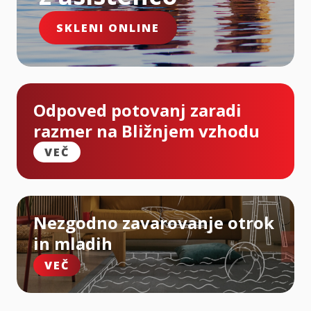
SKLENI ONLINE
Odpoved potovanj zaradi
razmer na Bližnjem vzhodu
VEČ
Nezgodno zavarovanje otrok
in mladih
VEČ