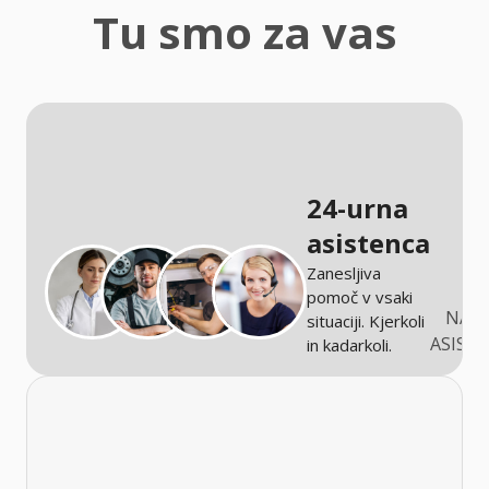
zaščita
Tu smo za vas
Kmetijstvo
24-urna
asistenca
Zanesljiva
pomoč v vsaki
NARO
situaciji. Kjerkoli
ASIST
in kadarkoli.