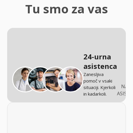
zaščita
Tu smo za vas
Kmetijstvo
24-urna
asistenca
Zanesljiva
pomoč v vsaki
NARO
situaciji. Kjerkoli
ASIST
in kadarkoli.