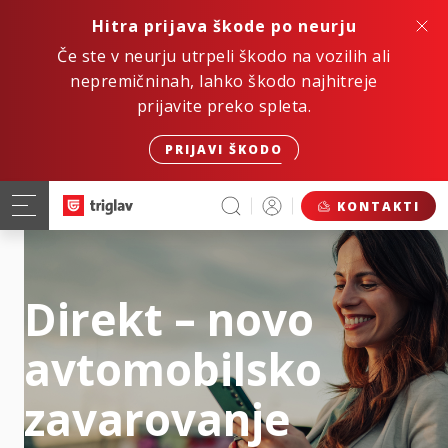
Hitra prijava škode po neurju
Če ste v neurju utrpeli škodo na vozilih ali
nepremičninah, lahko škodo najhitreje
prijavite preko spleta.
PRIJAVI ŠKODO
KONTAKTI
Direkt – novo
avtomobilsko
zavarovanje