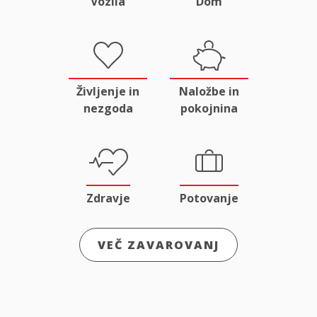
Vozila
Dom
Življenje in
Naložbe in
nezgoda
pokojnina
Zdravje
Potovanje
VEČ ZAVAROVANJ
Odgovornost
Male živali
in pravna