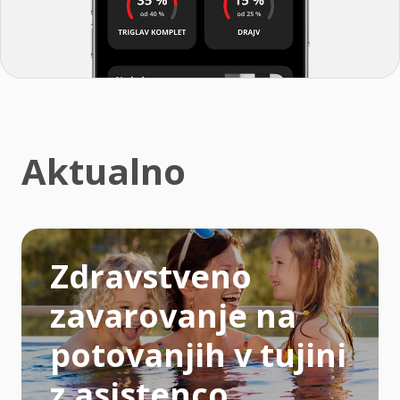
Aktualno
Zdravstveno
zavarovanje na
potovanjih v tujini
z asistenco