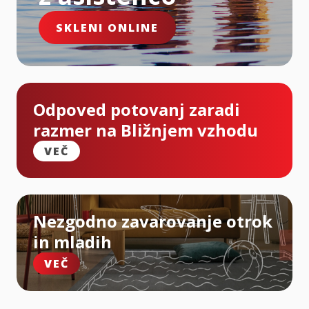
SKLENI ONLINE
Odpoved potovanj zaradi
razmer na Bližnjem vzhodu
VEČ
Nezgodno zavarovanje otrok
in mladih
VEČ