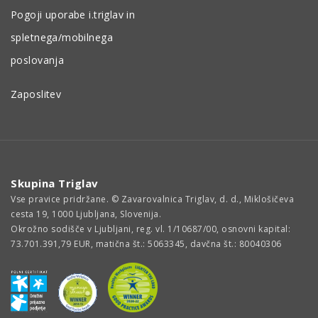
Pogoji uporabe i.triglav in
spletnega/mobilnega
poslovanja
Zaposlitev
Skupina Triglav
Vse pravice pridržane. © Zavarovalnica Triglav, d. d., Miklošičeva
cesta 19, 1000 Ljubljana, Slovenija.
Okrožno sodišče v Ljubljani, reg. vl. 1/10687/00, osnovni kapital:
73.701.391,79 EUR, matična št.: 5063345, davčna št.: 80040306