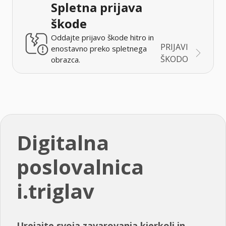
Spletna prijava
škode
Oddajte prijavo škode hitro in
PRIJAVI
enostavno preko spletnega
ŠKODO
obrazca.
Digitalna
poslovalnica
i.triglav
Urejajte svoja zavarovanja kjerkoli in