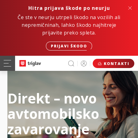
Hitra prijava škode po neurju
Če ste v neurju utrpeli škodo na vozilih ali
nepremičninah, lahko škodo najhitreje
prijavite preko spleta.
PRIJAVI ŠKODO
KONTAKTI
Direkt – novo
avtomobilsko
zavarovanje