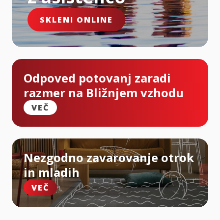
SKLENI ONLINE
Odpoved potovanj zaradi
razmer na Bližnjem vzhodu
VEČ
Nezgodno zavarovanje otrok
in mladih
VEČ