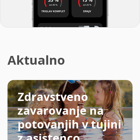
Aktualno
Zdravstveno
zavarovanje na
potovanjih v tujini
z asistenco