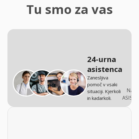
zaščita
Tu smo za vas
Kmetijstvo
24-urna
asistenca
Zanesljiva
pomoč v vsaki
NARO
situaciji. Kjerkoli
ASIST
in kadarkoli.