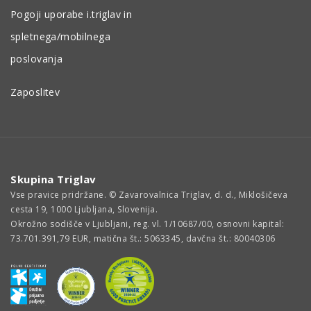
Pogoji uporabe i.triglav in
spletnega/mobilnega
poslovanja
Zaposlitev
Skupina Triglav
Vse pravice pridržane. © Zavarovalnica Triglav, d. d., Miklošičeva
cesta 19, 1000 Ljubljana, Slovenija.
Okrožno sodišče v Ljubljani, reg. vl. 1/10687/00, osnovni kapital:
73.701.391,79 EUR, matična št.: 5063345, davčna št.: 80040306