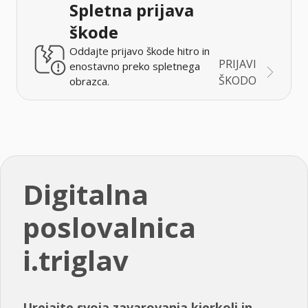
Spletna prijava
škode
Oddajte prijavo škode hitro in
PRIJAVI
enostavno preko spletnega
ŠKODO
obrazca.
Digitalna
poslovalnica
i.triglav
Urejajte svoja zavarovanja kjerkoli in