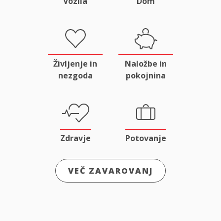
Vozila
Dom
Življenje in
Naložbe in
nezgoda
pokojnina
Zdravje
Potovanje
VEČ ZAVAROVANJ
Odgovornost
Male živali
in pravna