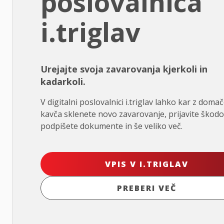
poslovalnica
i.triglav
Urejajte svoja zavarovanja kjerkoli in
kadarkoli.
V digitalni poslovalnici i.triglav lahko kar z doma
kavča sklenete novo zavarovanje, prijavite škodo
podpišete dokumente in še veliko več.
VPIS V I.TRIGLAV
PREBERI VEČ