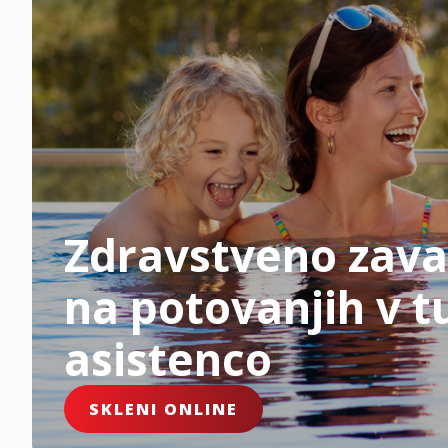
Zdravstveno zava
na potovanjih v tu
asistenco
SKLENI ONLINE