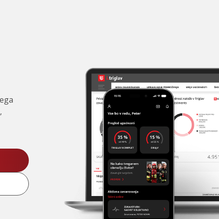
čega
,