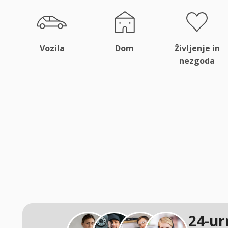
Vozila
Dom
Življenje in
nezgoda
24-ur