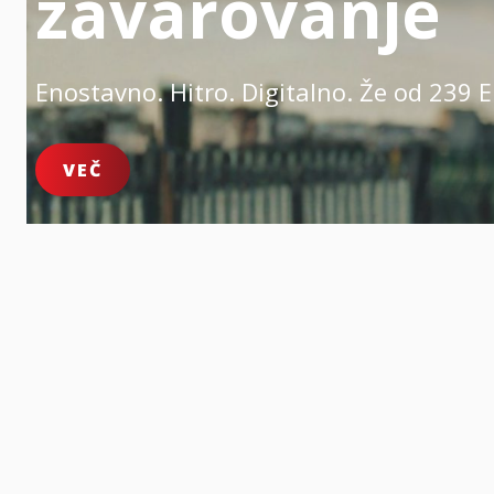
zavarovanje
Enostavno. Hitro. Digitalno.
Že od 239 E
VEČ