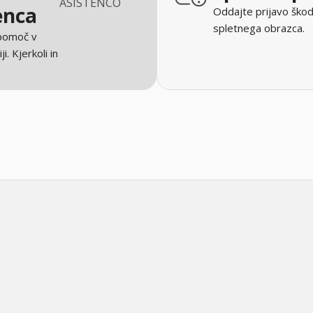
ASISTENCO
enca
Oddajte prijavo škod
spletnega obrazca.
 pomoč v
ji. Kjerkoli in