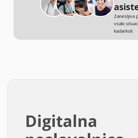
asist
Zanesljiva
vsaki situaci
kadarkoli.
Digitalna