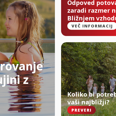
Odpoved potov
zaradi razmer 
Bližnjem vzhod
VEČ INFORMACIJ
rovanje
jini z
Koliko bi potre
vaši najbližji?
PREVERI