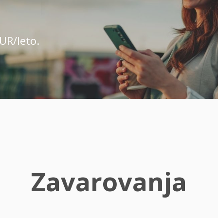
UR/leto.
Zavarovanja