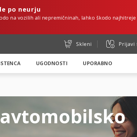
de po neurju
kodo na vozilih ali nepremičninah, lahko škodo najhitreje
Skleni
Prijavi
SISTENCA
UGODNOSTI
UPORABNO
 avtomobilsko