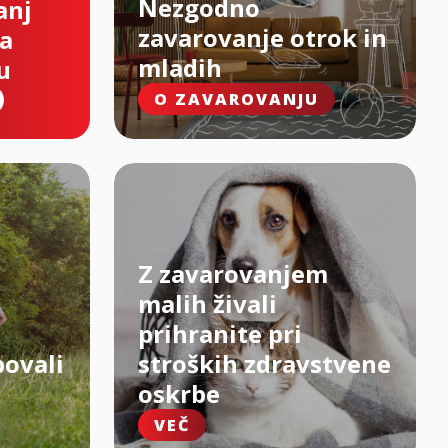
Nezgodno
anj
zavarovanje otrok in
na
mladih
u
O ZAVAROVANJU
Z zavarovanjem
malih živali
prihranite pri
bovali
stroških zdravstvene
oskrbe
VEČ