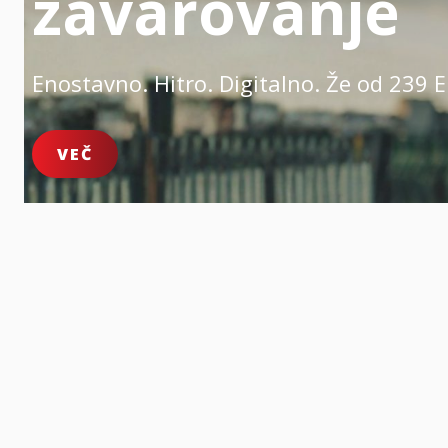
zavarovanje
Enostavno. Hitro. Digitalno.
Že od 239 E
VEČ