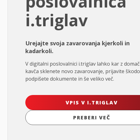
poslovalnica
i.triglav
Urejajte svoja zavarovanja kjerkoli in
kadarkoli.
V digitalni poslovalnici i.triglav lahko kar z doma
kavča sklenete novo zavarovanje, prijavite škodo
podpišete dokumente in še veliko več.
VPIS V I.TRIGLAV
PREBERI VEČ