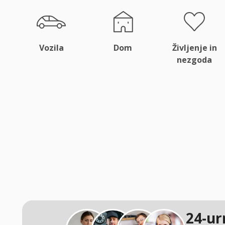
Vozila
Dom
Življenje in
nezgoda
24-ur