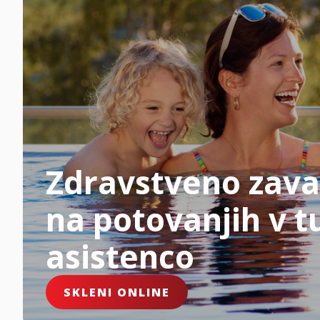
Zdravstveno zava
na potovanjih v tu
asistenco
SKLENI ONLINE