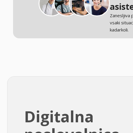
asist
Zanesljiva
vsaki situaci
kadarkoli.
Digitalna