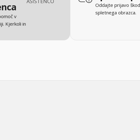
ASISTENCO
enca
Oddajte prijavo škod
spletnega obrazca.
 pomoč v
ji. Kjerkoli in