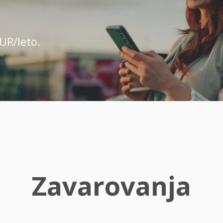
UR/leto.
Zavarovanja