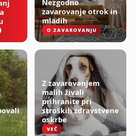
Nezgodno
anj
zavarovanje otrok in
na
mladih
u
O ZAVAROVANJU
Z zavarovanjem
malih živali
prihranite pri
bovali
stroških zdravstvene
oskrbe
VEČ