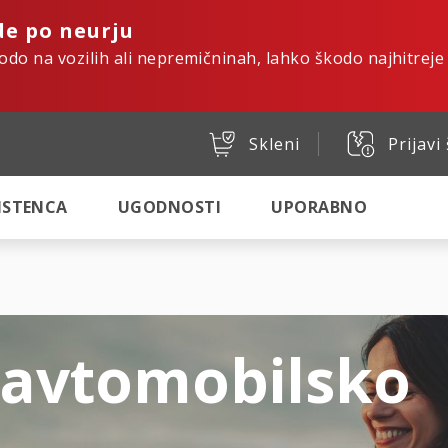
de po neurju
kodo na vozilih ali nepremičninah, lahko škodo najhitreje
Skleni
Prijavi
SISTENCA
UGODNOSTI
UPORABNO
 avtomobilsko