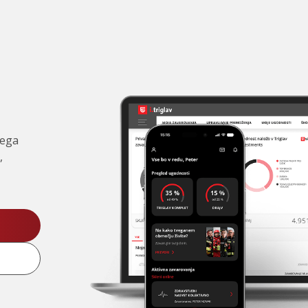
čega
,