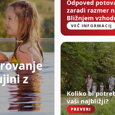
Odpoved potov
zaradi razmer 
Bližnjem vzhod
VEČ INFORMACIJ
rovanje
jini z
Koliko bi potre
vaši najbližji?
PREVERI