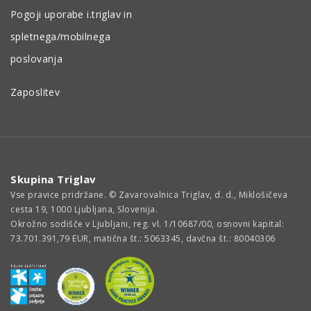
Pogoji uporabe i.triglav in
spletnega/mobilnega
poslovanja
Zaposlitev
Skupina Triglav
Vse pravice pridržane. © Zavarovalnica Triglav, d. d., Miklošičeva
cesta 19, 1000 Ljubljana, Slovenija.
Okrožno sodišče v Ljubljani, reg. vl. 1/10687/00, osnovni kapital:
73.701.391,79 EUR, matična št.: 5063345, davčna št.: 80040306