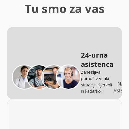
zaščita
Tu smo za vas
Kmetijstvo
24-urna
asistenca
Zanesljiva
pomoč v vsaki
NARO
situaciji. Kjerkoli
ASIST
in kadarkoli.