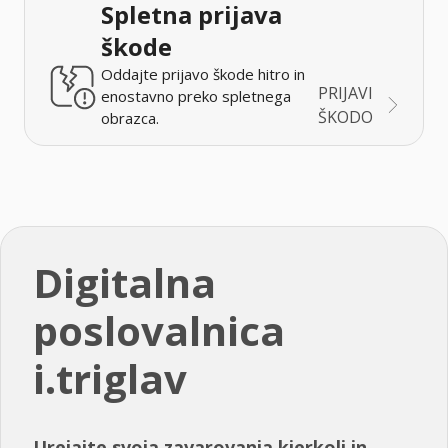
Spletna prijava
škode
Oddajte prijavo škode hitro in
PRIJAVI
enostavno preko spletnega
ŠKODO
obrazca.
Digitalna
poslovalnica
i.triglav
Urejajte svoja zavarovanja kjerkoli in