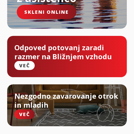
SKLENI ONLINE
Odpoved potovanj zaradi
razmer na Bližnjem vzhodu
VEČ
Nezgodno zavarovanje otrok
in mladih
VEČ