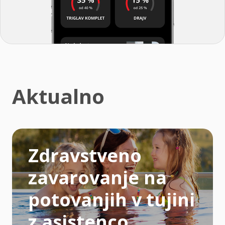
Aktualno
Zdravstveno
zavarovanje na
potovanjih v tujini
z asistenco