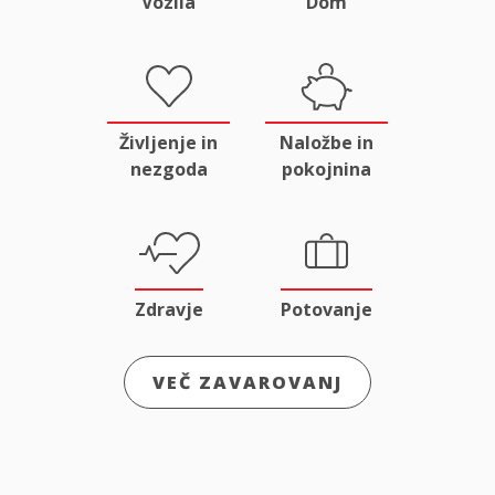
Vozila
Dom
Življenje in
Naložbe in
nezgoda
pokojnina
Zdravje
Potovanje
VEČ ZAVAROVANJ
Odgovornost
Male živali
in pravna