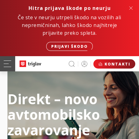
Hitra prijava škode po neurju
Če ste v neurju utrpeli škodo na vozilih ali
nepremičninah, lahko škodo najhitreje
prijavite preko spleta.
PRIJAVI ŠKODO
KONTAKTI
Direkt – novo
avtomobilsko
zavarovanje