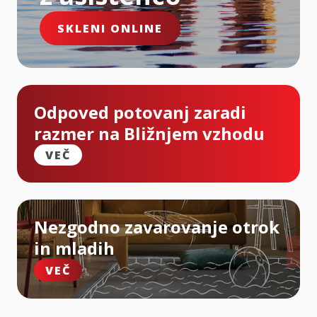
SKLENI ONLINE
Odpoved potovanj zaradi
razmer na Bližnjem vzhodu
VEČ
Nezgodno zavarovanje otrok
in mladih
VEČ