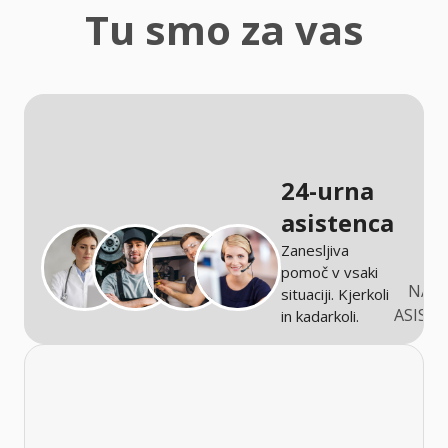
zaščita
Tu smo za vas
Kmetijstvo
24-urna
asistenca
Zanesljiva
pomoč v vsaki
NARO
situaciji. Kjerkoli
ASIST
in kadarkoli.