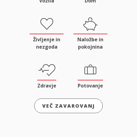
Vozila
Dom
Življenje in
Naložbe in
nezgoda
pokojnina
Zdravje
Potovanje
VEČ ZAVAROVANJ
Odgovornost
Male živali
in pravna