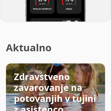
Aktualno
Zdravstveno
zavarovanje na
potovanjih v tujini
z asistenco