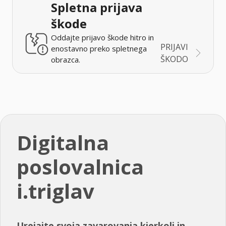
Spletna prijava
škode
Oddajte prijavo škode hitro in
PRIJAVI
enostavno preko spletnega
ŠKODO
obrazca.
Digitalna
poslovalnica
i.triglav
Urejajte svoja zavarovanja kjerkoli in