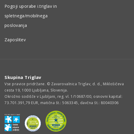
Pogoji uporabe i.triglav in
spletnega/mobilnega
poslovanja
Zaposlitev
Skupina Triglav
Vse pravice pridržane. © Zavarovalnica Triglav, d. d., Miklošičeva
cesta 19, 1000 Ljubljana, Slovenija.
Okrožno sodišče v Ljubljani, reg. vl. 1/10687/00, osnovni kapital:
73.701.391,79 EUR, matična št.: 5063345, davčna št.: 80040306