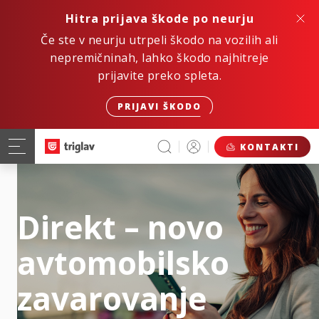
Hitra prijava škode po neurju
Če ste v neurju utrpeli škodo na vozilih ali
nepremičninah, lahko škodo najhitreje
prijavite preko spleta.
PRIJAVI ŠKODO
KONTAKTI
Direkt – novo
avtomobilsko
zavarovanje