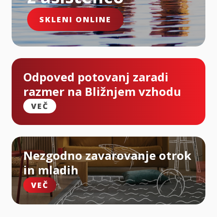
SKLENI ONLINE
Odpoved potovanj zaradi
razmer na Bližnjem vzhodu
VEČ
Nezgodno zavarovanje otrok
in mladih
VEČ