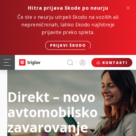
Hitra prijava škode po neurju
Če ste v neurju utrpeli škodo na vozilih ali
nepremičninah, lahko škodo najhitreje
prijavite preko spleta.
PRIJAVI ŠKODO
KONTAKTI
Direkt – novo
avtomobilsko
zavarovanje