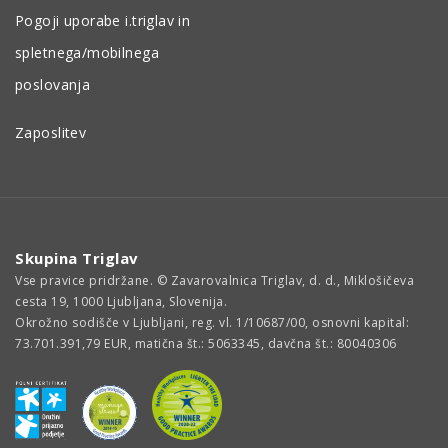
Pogoji uporabe i.triglav in
spletnega/mobilnega
poslovanja
Zaposlitev
Skupina Triglav
Vse pravice pridržane. © Zavarovalnica Triglav, d. d., Miklošičeva
cesta 19, 1000 Ljubljana, Slovenija.
Okrožno sodišče v Ljubljani, reg. vl. 1/10687/00, osnovni kapital:
73.701.391,79 EUR, matična št.: 5063345, davčna št.: 80040306