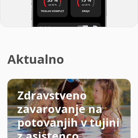
Aktualno
Zdravstveno
zavarovanje na
potovanjih v tujini
z asistenco