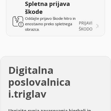
Spletna prijava
škode
Oddajte prijavo škode hitro in
PRIJAVI
enostavno preko spletnega
ŠKODO
obrazca.
Digitalna
poslovalnica
i.triglav
Urejajte svoja zavarovanja kjerkoli in