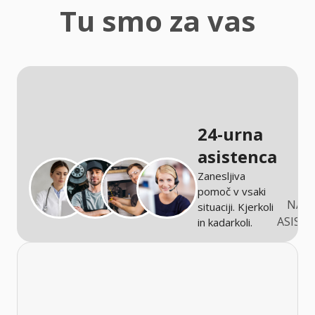
zaščita
Tu smo za vas
Kmetijstvo
24-urna
asistenca
Zanesljiva
pomoč v vsaki
NARO
situaciji. Kjerkoli
ASIST
in kadarkoli.