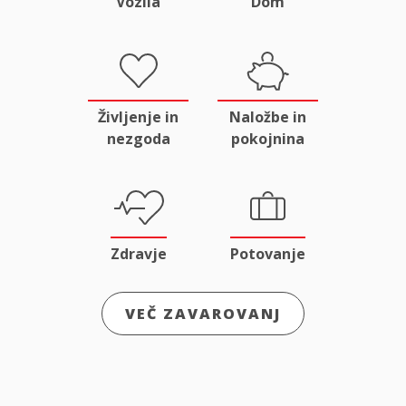
Vozila
Dom
Življenje in
Naložbe in
nezgoda
pokojnina
Zdravje
Potovanje
VEČ ZAVAROVANJ
Odgovornost
Male živali
in pravna