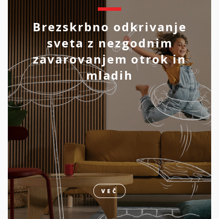
Brezskrbno odkrivanje
sveta z nezgodnim
zavarovanjem otrok in
mladih
VEČ