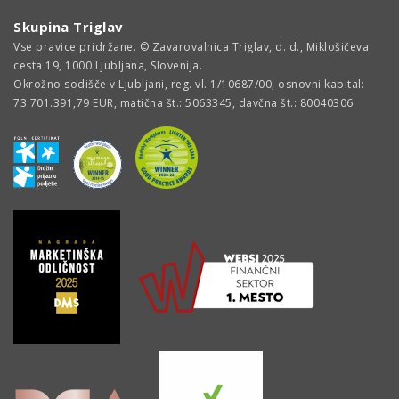
Skupina Triglav
Vse pravice pridržane. © Zavarovalnica Triglav, d. d., Miklošičeva
cesta 19, 1000 Ljubljana, Slovenija.
Okrožno sodišče v Ljubljani, reg. vl. 1/10687/00, osnovni kapital:
73.701.391,79 EUR, matična št.: 5063345, davčna št.: 80040306