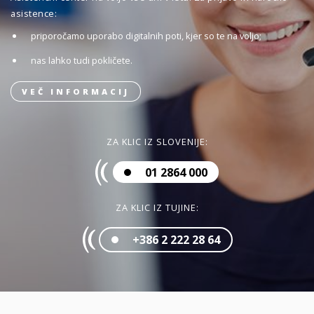
asistence:
priporočamo uporabo digitalnih poti, kjer so te na voljo;
nas lahko tudi pokličete.
VEČ INFORMACIJ
ZA KLIC IZ SLOVENIJE:
01 2864 000
ZA KLIC IZ TUJINE:
+386 2 222 28 64