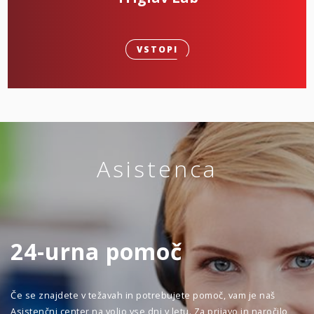
VSTOPI
Asistenca
24-urna pomoč
Če se znajdete v težavah in potrebujete pomoč, vam je naš
Asistenčni center na voljo vse dni v letu. Za prijavo in naročilo