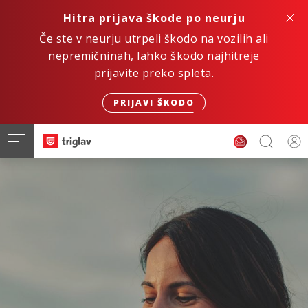
Hitra prijava škode po neurju
Če ste v neurju utrpeli škodo na vozilih ali
nepremičninah, lahko škodo najhitreje
prijavite preko spleta.
PRIJAVI ŠKODO
Hitro. Varno. Digitalno.
ZAVAROVANJE AVTOMOBILA