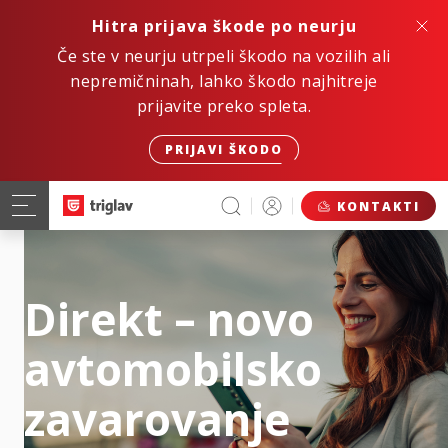
Hitra prijava škode po neurju
Če ste v neurju utrpeli škodo na vozilih ali
nepremičninah, lahko škodo najhitreje
prijavite preko spleta.
PRIJAVI ŠKODO
KONTAKTI
Direkt – novo
avtomobilsko
zavarovanje