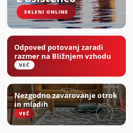
SKLENI ONLINE
Odpoved potovanj zaradi
razmer na Bližnjem vzhodu
VEČ
Nezgodno zavarovanje otrok
in mladih
VEČ