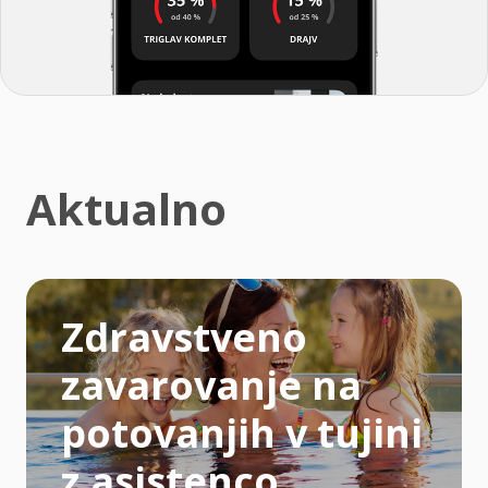
Aktualno
Zdravstveno
zavarovanje na
potovanjih v tujini
z asistenco