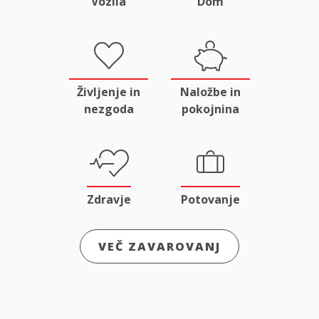
Vozila
Dom
Življenje in
Naložbe in
nezgoda
pokojnina
Zdravje
Potovanje
VEČ ZAVAROVANJ
Odgovornost
Male živali
in pravna