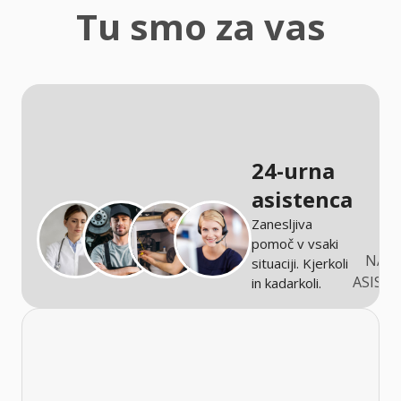
zaščita
Tu smo za vas
Kmetijstvo
24-urna
asistenca
Zanesljiva
pomoč v vsaki
NARO
situaciji. Kjerkoli
ASIST
in kadarkoli.