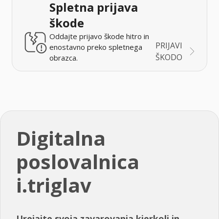
Spletna prijava
škode
Oddajte prijavo škode hitro in
PRIJAVI
enostavno preko spletnega
ŠKODO
obrazca.
Digitalna
poslovalnica
i.triglav
Urejajte svoja zavarovanja kjerkoli in