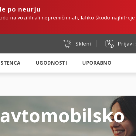
de po neurju
kodo na vozilih ali nepremičninah, lahko škodo najhitreje
Skleni
Prijavi
SISTENCA
UGODNOSTI
UPORABNO
 avtomobilsko