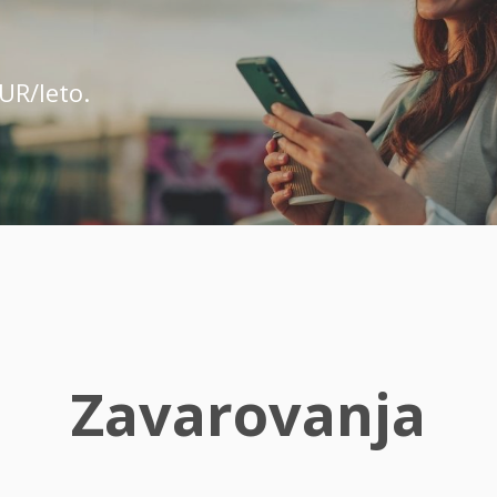
UR/leto.
Zavarovanja