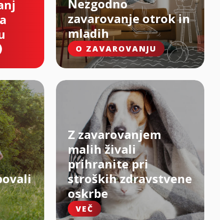
Nezgodno
anj
zavarovanje otrok in
na
mladih
u
O ZAVAROVANJU
Z zavarovanjem
malih živali
prihranite pri
bovali
stroških zdravstvene
oskrbe
VEČ