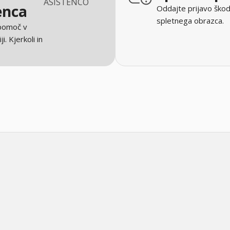
ASISTENCO
enca
Oddajte prijavo škod
spletnega obrazca.
 pomoč v
ji. Kjerkoli in