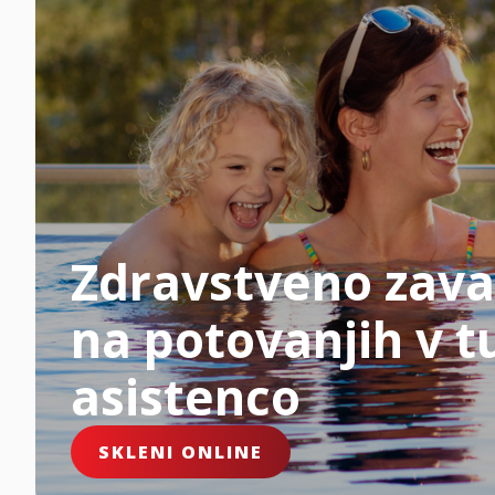
Zdravstveno zava
na potovanjih v tu
asistenco
SKLENI ONLINE