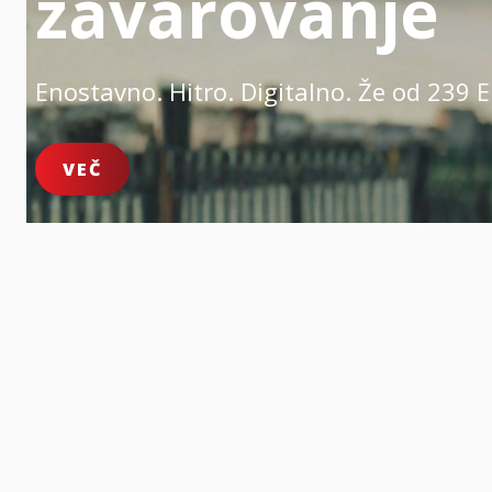
zavarovanje
Enostavno. Hitro. Digitalno.
Že od 239 E
VEČ