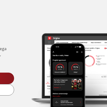
čega
,