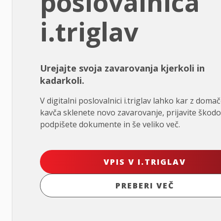
poslovalnica
i.triglav
Urejajte svoja zavarovanja kjerkoli in
kadarkoli.
V digitalni poslovalnici i.triglav lahko kar z doma
kavča sklenete novo zavarovanje, prijavite škodo
podpišete dokumente in še veliko več.
VPIS V I.TRIGLAV
PREBERI VEČ