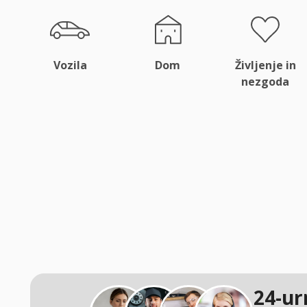
Vozila
Dom
Življenje in
nezgoda
24-ur