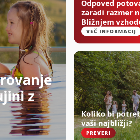
Odpoved potov
zaradi razmer 
Bližnjem vzhod
VEČ INFORMACIJ
rovanje
jini z
Koliko bi potre
vaši najbližji?
PREVERI