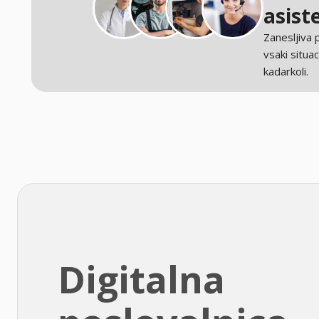
asist
Zanesljiva
vsaki situaci
kadarkoli.
Digitalna