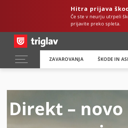
Hitra prijava ško
Če ste v neurju utrpeli š
prijavite preko spleta.
ZAVAROVANJA
ŠKODE IN A
Direkt – novo