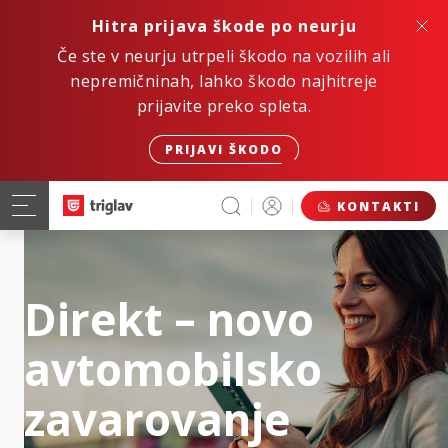
Hitra prijava škode po neurju
Če ste v neurju utrpeli škodo na vozilih ali
nepremičninah, lahko škodo najhitreje
prijavite preko spleta.
PRIJAVI ŠKODO
KONTAKTI
Direkt – novo
avtomobilsko
zavarovanje