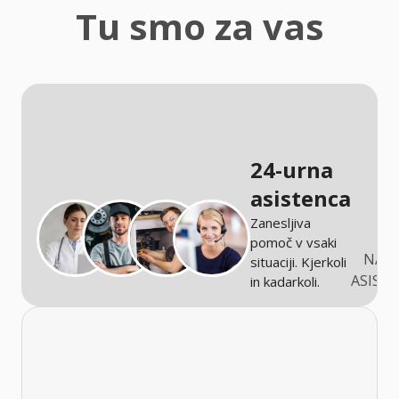
zaščita
Tu smo za vas
Kmetijstvo
24-urna
asistenca
Zanesljiva
pomoč v vsaki
NARO
situaciji. Kjerkoli
ASIST
in kadarkoli.