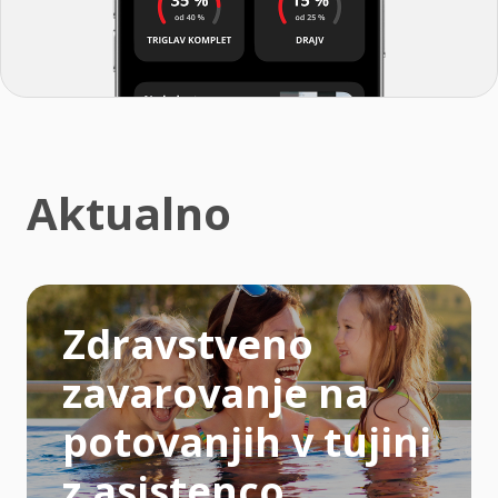
Aktualno
Zdravstveno
zavarovanje na
potovanjih v tujini
z asistenco