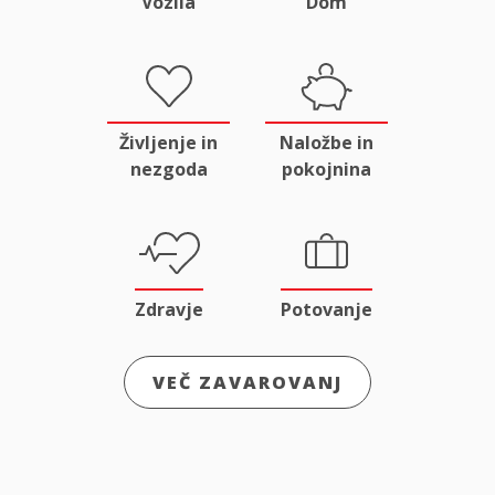
Vozila
Dom
Življenje in
Naložbe in
nezgoda
pokojnina
Zdravje
Potovanje
VEČ ZAVAROVANJ
Odgovornost
Male živali
in pravna