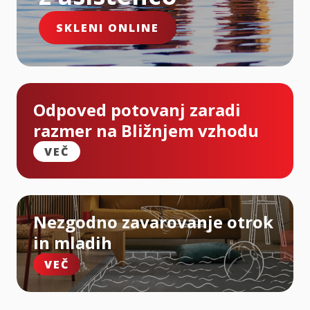
SKLENI ONLINE
Odpoved potovanj zaradi
razmer na Bližnjem vzhodu
VEČ
Nezgodno zavarovanje otrok
in mladih
VEČ