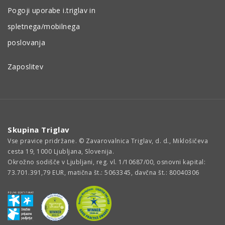
Pogoji uporabe i.triglav in
spletnega/mobilnega
poslovanja
Zaposlitev
Skupina Triglav
Vse pravice pridržane. © Zavarovalnica Triglav, d. d., Miklošičeva
cesta 19, 1000 Ljubljana, Slovenija.
Okrožno sodišče v Ljubljani, reg. vl. 1/10687/00, osnovni kapital:
73.701.391,79 EUR, matična št.: 5063345, davčna št.: 80040306