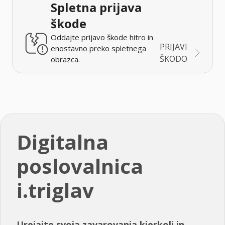
Spletna prijava
škode
Oddajte prijavo škode hitro in
PRIJAVI
enostavno preko spletnega
ŠKODO
obrazca.
Digitalna
poslovalnica
i.triglav
Urejajte svoja zavarovanja kjerkoli in