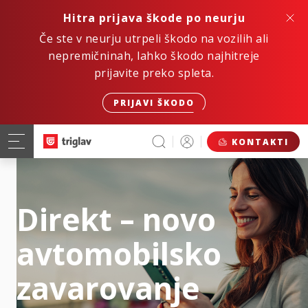
Hitra prijava škode po neurju
Če ste v neurju utrpeli škodo na vozilih ali
nepremičninah, lahko škodo najhitreje
prijavite preko spleta.
PRIJAVI ŠKODO
KONTAKTI
Direkt – novo
avtomobilsko
zavarovanje