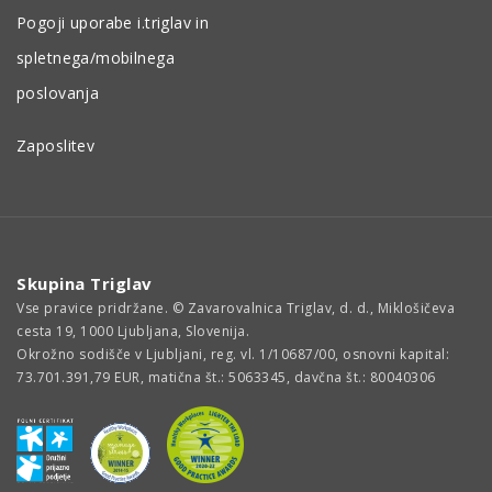
Pogoji uporabe i.triglav in
spletnega/mobilnega
poslovanja
Zaposlitev
Skupina Triglav
Vse pravice pridržane. © Zavarovalnica Triglav, d. d., Miklošičeva
cesta 19, 1000 Ljubljana, Slovenija.
Okrožno sodišče v Ljubljani, reg. vl. 1/10687/00, osnovni kapital:
73.701.391,79 EUR, matična št.: 5063345, davčna št.: 80040306