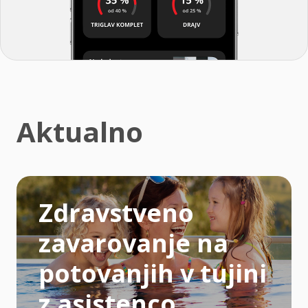
Aktualno
Zdravstveno
zavarovanje na
potovanjih v tujini
z asistenco