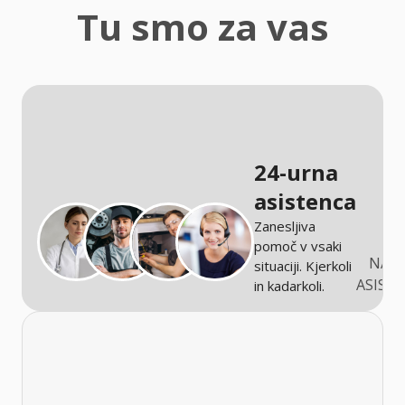
zaščita
Tu smo za vas
Kmetijstvo
24-urna
asistenca
Zanesljiva
pomoč v vsaki
NARO
situaciji. Kjerkoli
ASIST
in kadarkoli.