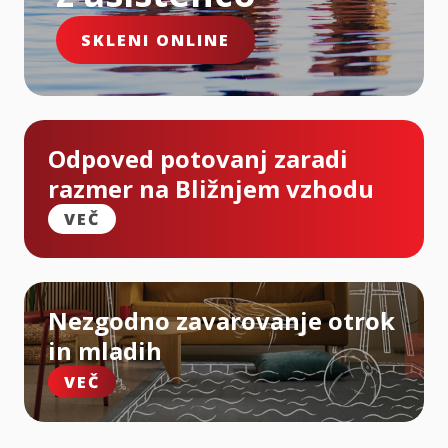
SKLENI ONLINE
Odpoved potovanj zaradi
razmer na Bližnjem vzhodu
VEČ
Nezgodno zavarovanje otrok
in mladih
VEČ