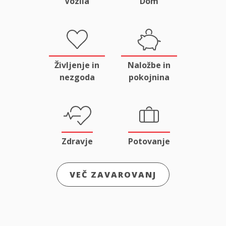
Vozila
Dom
Življenje in
Naložbe in
nezgoda
pokojnina
Zdravje
Potovanje
VEČ ZAVAROVANJ
Odgovornost
Male živali
in pravna