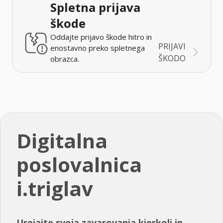
Spletna prijava
škode
Oddajte prijavo škode hitro in
PRIJAVI
enostavno preko spletnega
ŠKODO
obrazca.
Digitalna
poslovalnica
i.triglav
Urejajte svoja zavarovanja kjerkoli in