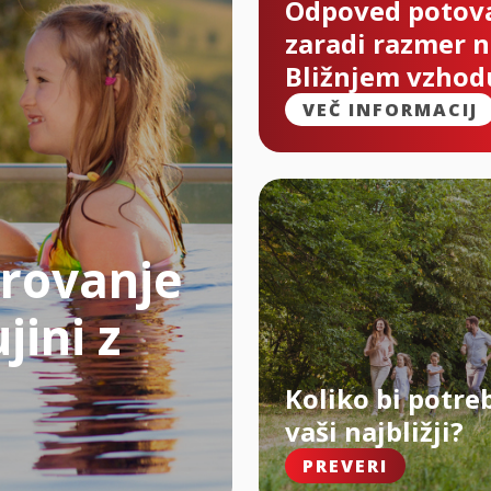
Odpoved potov
zaradi razmer 
Bližnjem vzhod
VEČ INFORMACIJ
rovanje
jini z
Koliko bi potre
vaši najbližji?
PREVERI