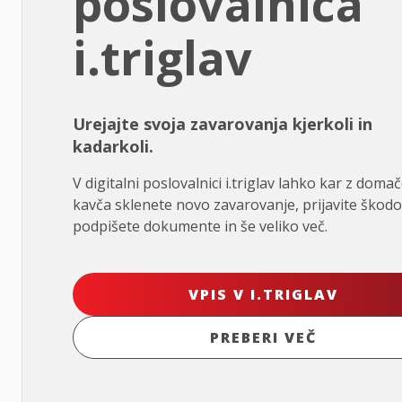
poslovalnica
i.triglav
Urejajte svoja zavarovanja kjerkoli in
kadarkoli.
V digitalni poslovalnici i.triglav lahko kar z doma
kavča sklenete novo zavarovanje, prijavite škodo
podpišete dokumente in še veliko več.
VPIS V I.TRIGLAV
PREBERI VEČ