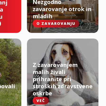
Nezgodno
anj
zavarovanje otrok in
na
mladih
u
O ZAVAROVANJU
Z zavarovanjem
malih živali
prihranite pri
bovali
stroških zdravstvene
oskrbe
VEČ