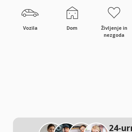
Vozila
Dom
Življenje in
nezgoda
24-ur