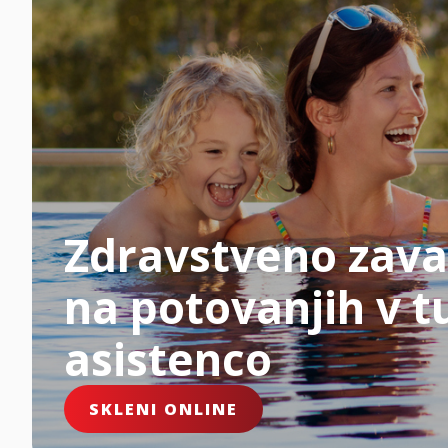
Zdravstveno zava
na potovanjih v tu
asistenco
SKLENI ONLINE