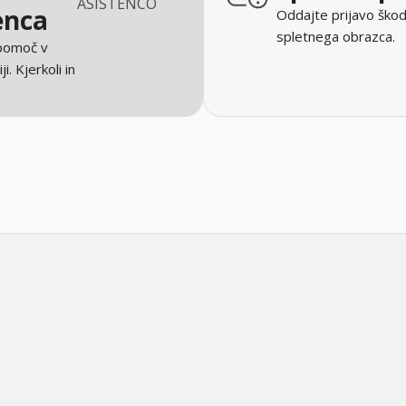
ASISTENCO
enca
Oddajte prijavo škod
spletnega obrazca.
 pomoč v
ji. Kjerkoli in