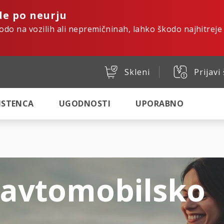
de po neurju
kodo na vozilih ali nepremičninah, lahko škodo najhitreje
Skleni
Prijavi
SISTENCA
UGODNOSTI
UPORABNO
 avtomobilsko