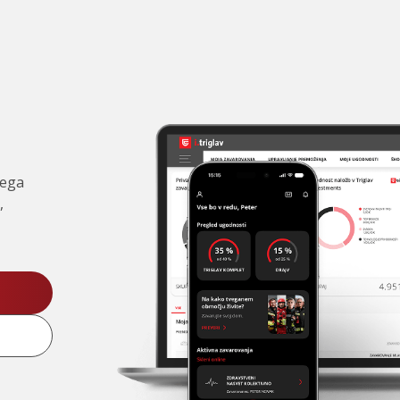
čega
,