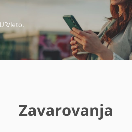
UR/leto.
Zavarovanja