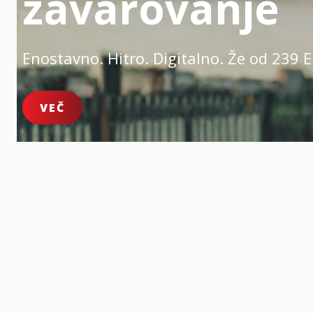
zavarovanje
Enostavno. Hitro. Digitalno.
Že od 239 E
VEČ