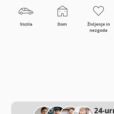
Vozila
Dom
Življenje in
nezgoda
24-ur