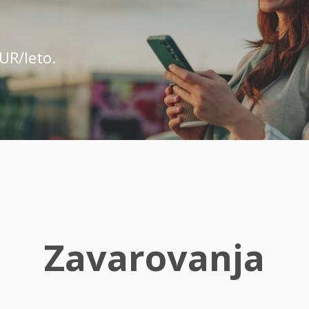
UR/leto.
Zavarovanja