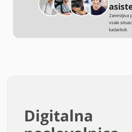
asist
Zanesljiva
vsaki situaci
kadarkoli.
Digitalna