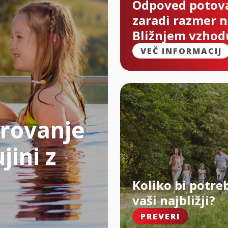
Odpoved potov
zaradi razmer 
Bližnjem vzhod
VEČ INFORMACIJ
rovanje
jini z
Koliko bi potre
vaši najbližji?
PREVERI