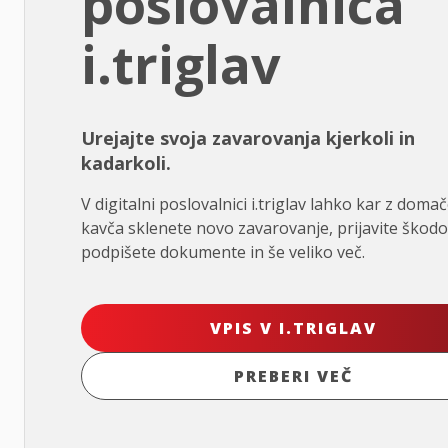
poslovalnica
i.triglav
Urejajte svoja zavarovanja kjerkoli in
kadarkoli.
V digitalni poslovalnici i.triglav lahko kar z doma
kavča sklenete novo zavarovanje, prijavite škodo
podpišete dokumente in še veliko več.
VPIS V I.TRIGLAV
PREBERI VEČ