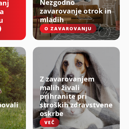
Nezgodno
anj
zavarovanje otrok in
na
mladih
u
O ZAVAROVANJU
Z zavarovanjem
malih živali
prihranite pri
bovali
stroških zdravstvene
oskrbe
VEČ