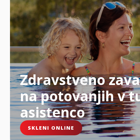
Zdravstveno zava
na potovanjih v tu
asistenco
SKLENI ONLINE