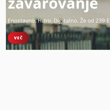
zavarovanje
Enostavno. Hitro. Digitalno.
Že od 239 E
VEČ