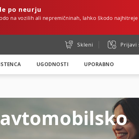
de po neurju
kodo na vozilih ali nepremičninah, lahko škodo najhitreje
Skleni
Prijavi
SISTENCA
UGODNOSTI
UPORABNO
 avtomobilsko