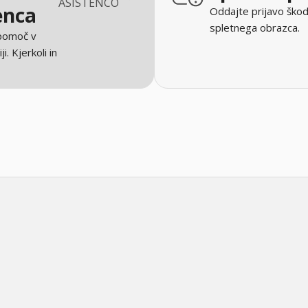
ASISTENCO
enca
Oddajte prijavo škod
spletnega obrazca.
 pomoč v
ji. Kjerkoli in