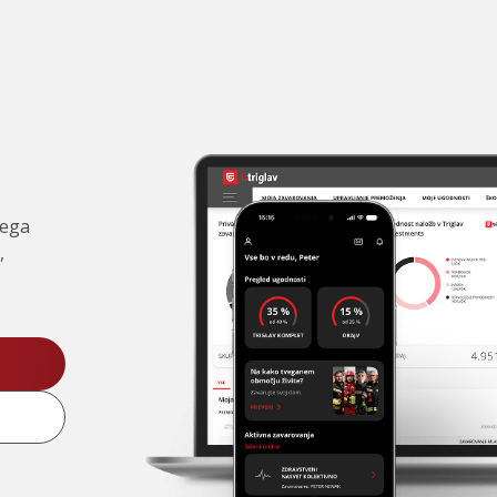
čega
,