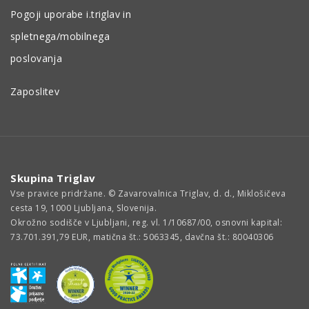
Pogoji uporabe i.triglav in
spletnega/mobilnega
poslovanja
Zaposlitev
Skupina Triglav
Vse pravice pridržane. © Zavarovalnica Triglav, d. d., Miklošičeva
cesta 19, 1000 Ljubljana, Slovenija.
Okrožno sodišče v Ljubljani, reg. vl. 1/10687/00, osnovni kapital:
73.701.391,79 EUR, matična št.: 5063345, davčna št.: 80040306