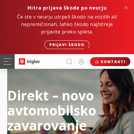
Hitra prijava škode po neurju
Če ste v neurju utrpeli škodo na vozilih ali
nepremičninah, lahko škodo najhitreje
prijavite preko spleta.
PRIJAVI ŠKODO
KONTAKTI
Direkt – novo
avtomobilsko
zavarovanje