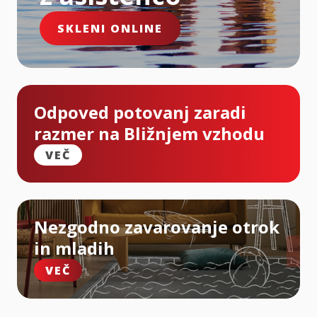
SKLENI ONLINE
Odpoved potovanj zaradi
razmer na Bližnjem vzhodu
VEČ
Nezgodno zavarovanje otrok
in mladih
VEČ