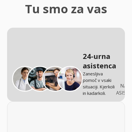
zaščita
Tu smo za vas
Kmetijstvo
24-urna
asistenca
Zanesljiva
pomoč v vsaki
NARO
situaciji. Kjerkoli
ASIST
in kadarkoli.