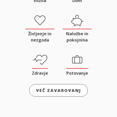
Vozila
Dom
Življenje in
Naložbe in
nezgoda
pokojnina
Zdravje
Potovanje
VEČ ZAVAROVANJ
Odgovornost
Male živali
in pravna