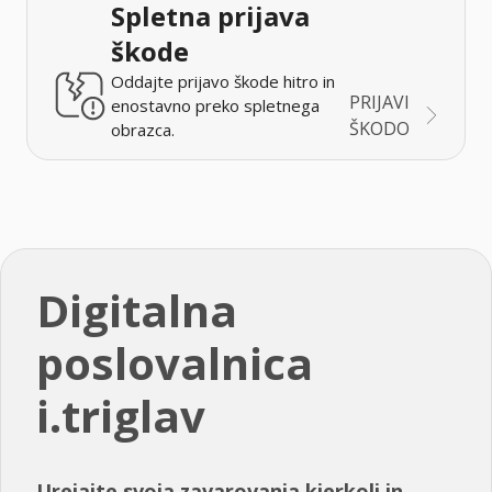
Spletna prijava
škode
Oddajte prijavo škode hitro in
PRIJAVI
enostavno preko spletnega
ŠKODO
obrazca.
Digitalna
poslovalnica
i.triglav
Urejajte svoja zavarovanja kjerkoli in