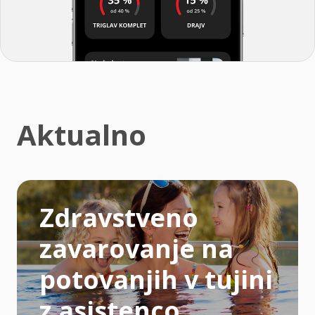
Aktualno
Zdravstveno
zavarovanje na
potovanjih v tujini
z asistenco