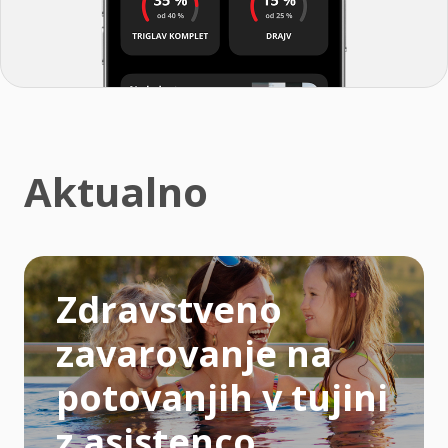
Aktualno
Zdravstveno
zavarovanje na
potovanjih v tujini
z asistenco