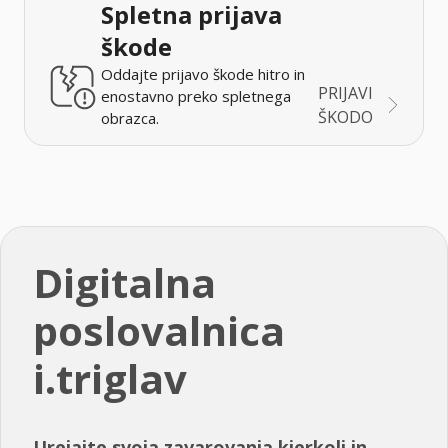
Spletna prijava
škode
Oddajte prijavo škode hitro in
PRIJAVI
enostavno preko spletnega
ŠKODO
obrazca.
Digitalna
poslovalnica
i.triglav
Urejajte svoja zavarovanja kjerkoli in