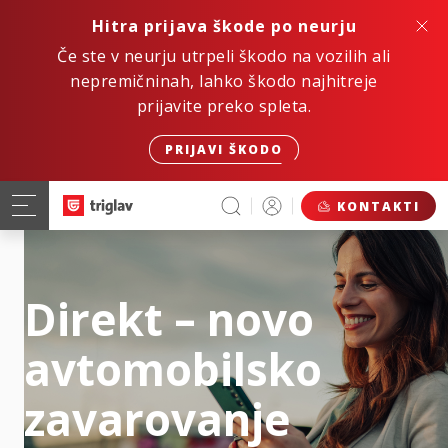
Hitra prijava škode po neurju
Če ste v neurju utrpeli škodo na vozilih ali
nepremičninah, lahko škodo najhitreje
prijavite preko spleta.
PRIJAVI ŠKODO
KONTAKTI
Direkt – novo
avtomobilsko
zavarovanje