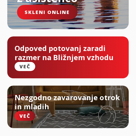
SKLENI ONLINE
Odpoved potovanj zaradi
razmer na Bližnjem vzhodu
VEČ
Nezgodno zavarovanje otrok
in mladih
VEČ