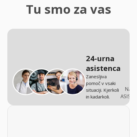
zaščita
Tu smo za vas
Kmetijstvo
24-urna
asistenca
Zanesljiva
pomoč v vsaki
NARO
situaciji. Kjerkoli
ASIST
in kadarkoli.