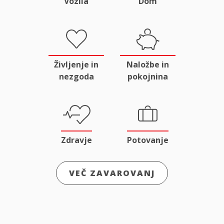
Vozila
Dom
Življenje in
Naložbe in
nezgoda
pokojnina
Zdravje
Potovanje
VEČ ZAVAROVANJ
Odgovornost
Male živali
in pravna