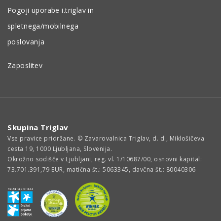
Pogoji uporabe i.triglav in
spletnega/mobilnega
poslovanja
Zaposlitev
Skupina Triglav
Vse pravice pridržane. © Zavarovalnica Triglav, d. d., Miklošičeva
cesta 19, 1000 Ljubljana, Slovenija.
Okrožno sodišče v Ljubljani, reg. vl. 1/10687/00, osnovni kapital:
73.701.391,79 EUR, matična št.: 5063345, davčna št.: 80040306