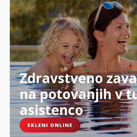
Zdravstveno zava
na potovanjih v tu
asistenco
SKLENI ONLINE