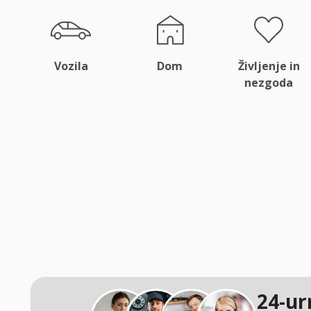
Vozila
Dom
Življenje in
nezgoda
24-ur