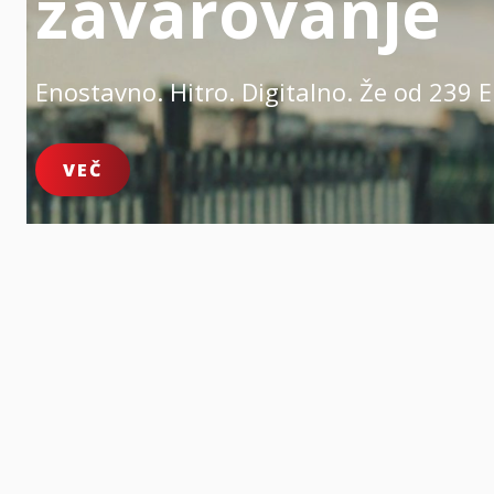
zavarovanje
Enostavno. Hitro. Digitalno.
Že od 239 E
VEČ