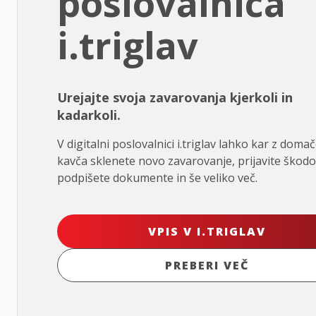
poslovalnica
i.triglav
Urejajte svoja zavarovanja kjerkoli in
kadarkoli.
V digitalni poslovalnici i.triglav lahko kar z doma
kavča sklenete novo zavarovanje, prijavite škodo
podpišete dokumente in še veliko več.
VPIS V I.TRIGLAV
PREBERI VEČ