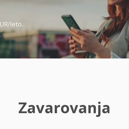
UR/leto.
Zavarovanja