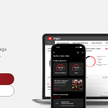
čega
,