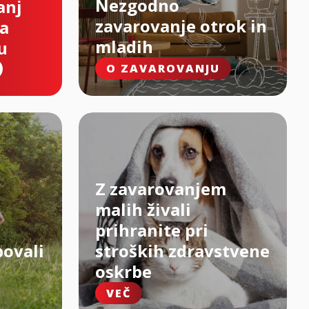
Nezgodno
anj
zavarovanje otrok in
na
mladih
u
O ZAVAROVANJU
Z zavarovanjem
malih živali
prihranite pri
bovali
stroških zdravstvene
oskrbe
VEČ