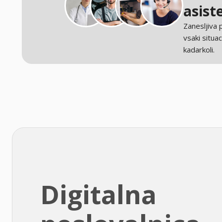
asist
Zanesljiva
vsaki situaci
kadarkoli.
Digitalna