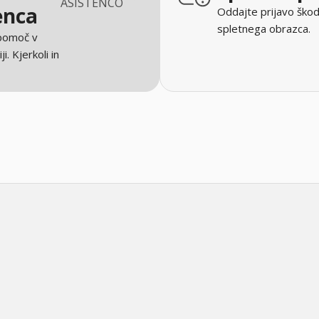
ASISTENCO
enca
Oddajte prijavo škod
spletnega obrazca.
 pomoč v
ji. Kjerkoli in