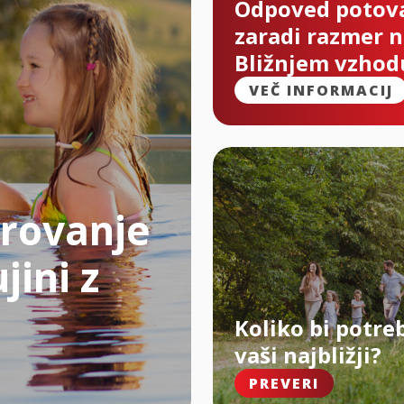
Odpoved potov
zaradi razmer 
Bližnjem vzhod
VEČ INFORMACIJ
rovanje
jini z
Koliko bi potre
vaši najbližji?
PREVERI