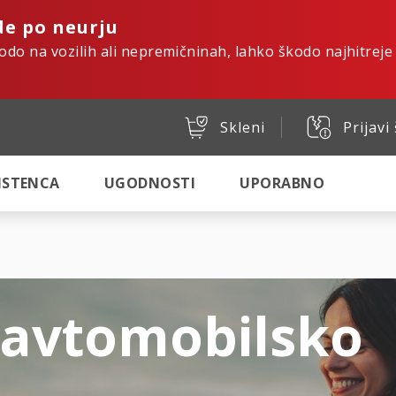
de po neurju
kodo na vozilih ali nepremičninah, lahko škodo najhitreje
Skleni
Prijavi
SISTENCA
UGODNOSTI
UPORABNO
 avtomobilsko