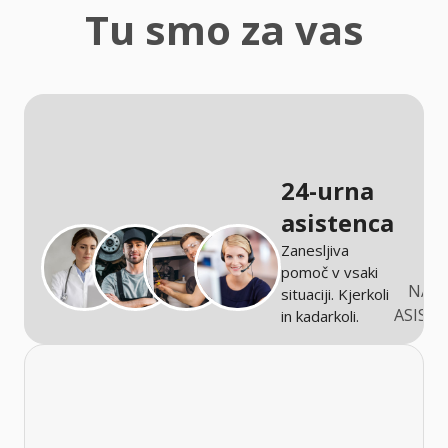
zaščita
Tu smo za vas
Kmetijstvo
24-urna
asistenca
Zanesljiva
pomoč v vsaki
NARO
situaciji. Kjerkoli
ASIST
in kadarkoli.