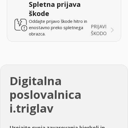
Spletna prijava
škode
Oddajte prijavo škode hitro in
PRIJAVI
enostavno preko spletnega
ŠKODO
obrazca.
Digitalna
poslovalnica
i.triglav
Urejajte svoja zavarovanja kjerkoli in