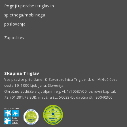
Pogoji uporabe i.triglav in
spletnega/mobilnega
poslovanja
Zaposlitev
Skupina Triglav
Vse pravice pridržane. © Zavarovalnica Triglav, d. d., Miklošičeva
cesta 19, 1000 Ljubljana, Slovenija.
Okrožno sodišče v Ljubljani, reg. vl. 1/10687/00, osnovni kapital:
73.701.391,79 EUR, matična št.: 5063345, davčna št.: 80040306