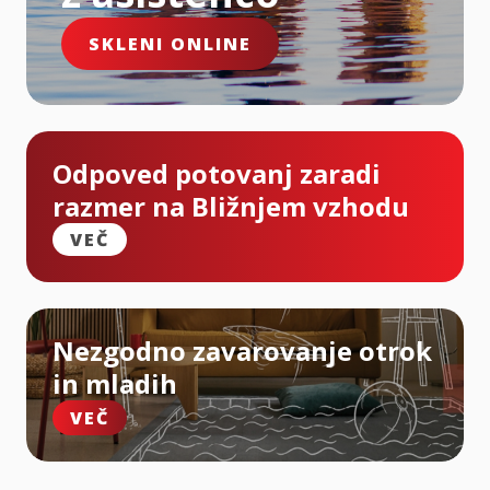
SKLENI ONLINE
Odpoved potovanj zaradi
razmer na Bližnjem vzhodu
VEČ
Nezgodno zavarovanje otrok
in mladih
VEČ