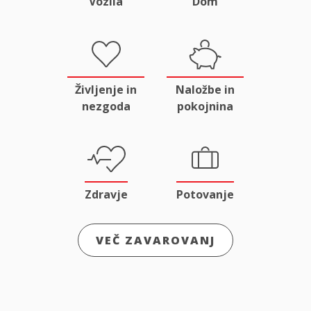
Vozila
Dom
Življenje in
Naložbe in
nezgoda
pokojnina
Zdravje
Potovanje
VEČ ZAVAROVANJ
Odgovornost
Male živali
in pravna