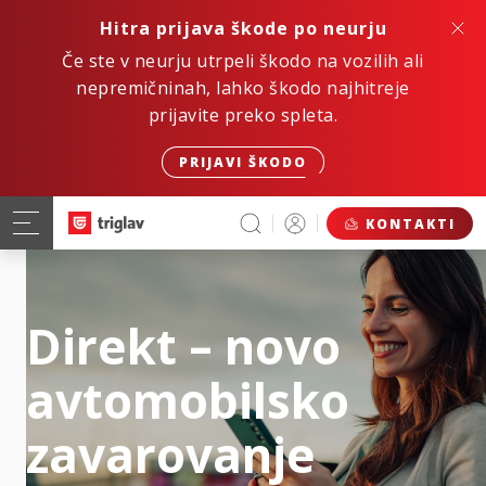
Hitra prijava škode po neurju
Če ste v neurju utrpeli škodo na vozilih ali
nepremičninah, lahko škodo najhitreje
prijavite preko spleta.
PRIJAVI ŠKODO
KONTAKTI
Direkt – novo
avtomobilsko
zavarovanje