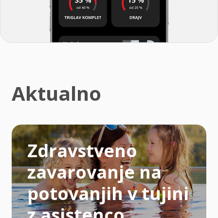
Aktualno
Zdravstveno
zavarovanje na
potovanjih v tujini
z asistenco