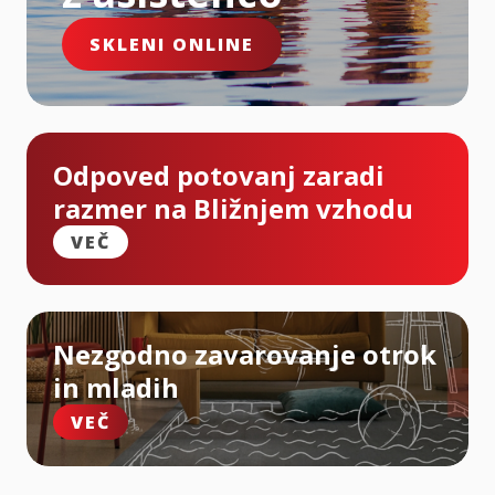
SKLENI ONLINE
Odpoved potovanj zaradi
razmer na Bližnjem vzhodu
VEČ
Nezgodno zavarovanje otrok
in mladih
VEČ