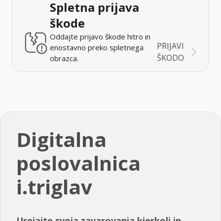
Spletna prijava
škode
Oddajte prijavo škode hitro in
PRIJAVI
enostavno preko spletnega
ŠKODO
obrazca.
Digitalna
poslovalnica
i.triglav
Urejajte svoja zavarovanja kjerkoli in