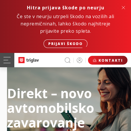
Hitra prijava škode po neurju
Če ste v neurju utrpeli škodo na vozilih ali
nepremičninah, lahko škodo najhitreje
prijavite preko spleta.
PRIJAVI ŠKODO
KONTAKTI
Direkt – novo
avtomobilsko
zavarovanje