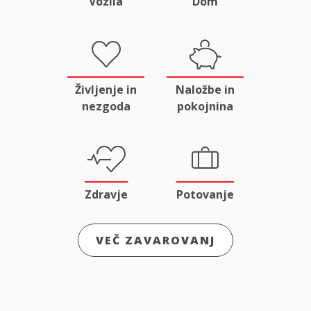
Vozila
Dom
Življenje in
Naložbe in
nezgoda
pokojnina
Zdravje
Potovanje
VEČ ZAVAROVANJ
Odgovornost
Male živali
in pravna