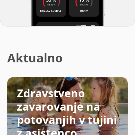
Aktualno
Zdravstveno
zavarovanje na
potovanjih v tujini
z asistenco