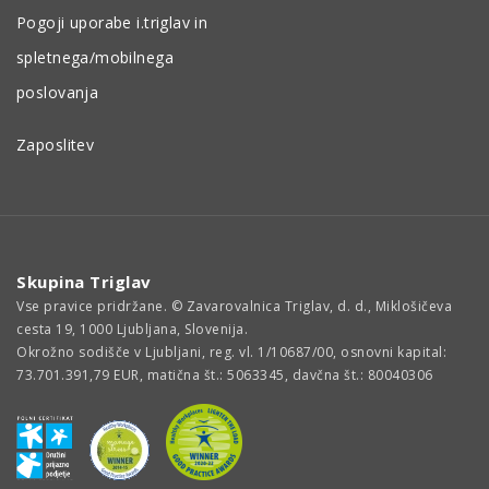
Pogoji uporabe i.triglav in
spletnega/mobilnega
poslovanja
Zaposlitev
Skupina Triglav
Vse pravice pridržane. © Zavarovalnica Triglav, d. d., Miklošičeva
cesta 19, 1000 Ljubljana, Slovenija.
Okrožno sodišče v Ljubljani, reg. vl. 1/10687/00, osnovni kapital:
73.701.391,79 EUR, matična št.: 5063345, davčna št.: 80040306