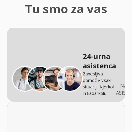
zaščita
Tu smo za vas
Kmetijstvo
24-urna
asistenca
Zanesljiva
pomoč v vsaki
NARO
situaciji. Kjerkoli
ASIST
in kadarkoli.