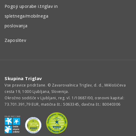
Pogoji uporabe i.triglav in
spletnega/mobilnega
poslovanja
Zaposlitev
Skupina Triglav
Vse pravice pridržane. © Zavarovalnica Triglav, d. d., Miklošičeva
cesta 19, 1000 Ljubljana, Slovenija.
Okrožno sodišče v Ljubljani, reg. vl. 1/10687/00, osnovni kapital:
73.701.391,79 EUR, matična št.: 5063345, davčna št.: 80040306