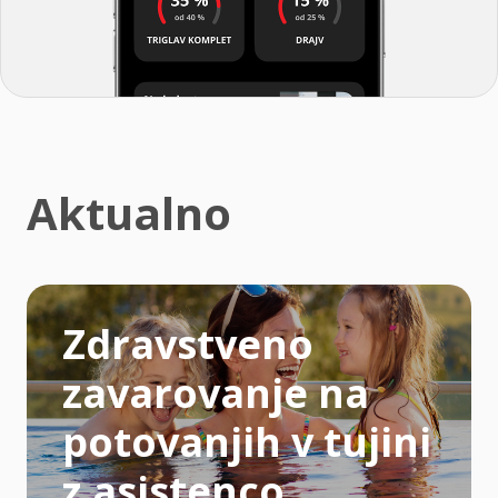
Aktualno
Zdravstveno
zavarovanje na
potovanjih v tujini
z asistenco