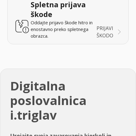
Spletna prijava
škode
Oddajte prijavo škode hitro in
PRIJAVI
enostavno preko spletnega
ŠKODO
obrazca.
Digitalna
poslovalnica
i.triglav
Urejajte svoja zavarovanja kjerkoli in