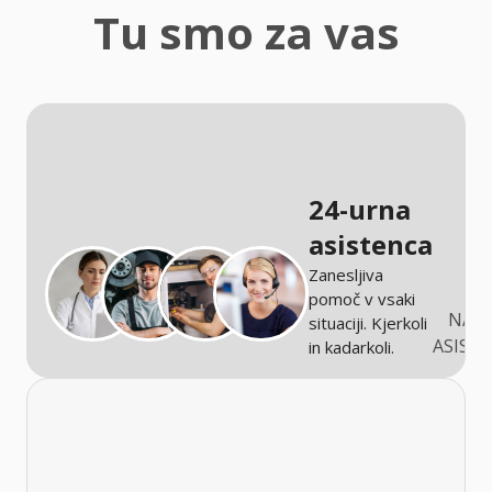
zaščita
Tu smo za vas
Kmetijstvo
24-urna
asistenca
Zanesljiva
pomoč v vsaki
NARO
situaciji. Kjerkoli
ASIST
in kadarkoli.