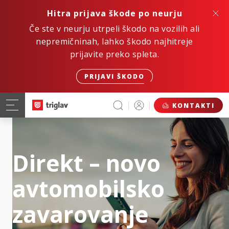
Hitra prijava škode po neurju
Če ste v neurju utrpeli škodo na vozilih ali
nepremičninah, lahko škodo najhitreje
prijavite preko spleta.
PRIJAVI ŠKODO
KONTAKTI
Direkt – novo
avtomobilsko
zavarovanje