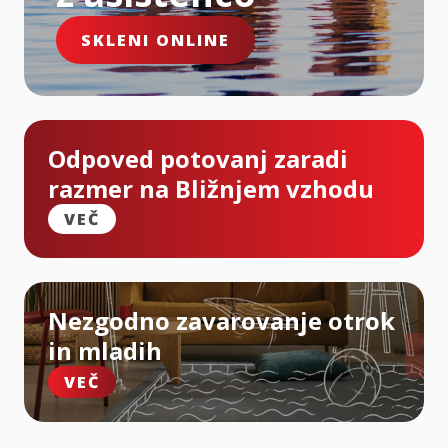
SKLENI ONLINE
Odpoved potovanj zaradi
razmer na Bližnjem vzhodu
VEČ
Nezgodno zavarovanje otrok
in mladih
VEČ