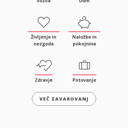
Vozila
Dom
Življenje in
Naložbe in
nezgoda
pokojnina
Zdravje
Potovanje
VEČ ZAVAROVANJ
Odgovornost
Male živali
in pravna