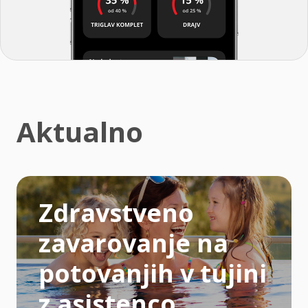
Aktualno
Zdravstveno
zavarovanje na
potovanjih v tujini
z asistenco