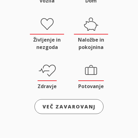
Vozila
Dom
Življenje in
Naložbe in
nezgoda
pokojnina
Zdravje
Potovanje
VEČ ZAVAROVANJ
Odgovornost
Male živali
in pravna