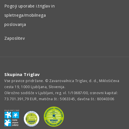
Pogoji uporabe i.triglav in
spletnega/mobilnega
poslovanja
Zaposlitev
Skupina Triglav
Vse pravice pridržane. © Zavarovalnica Triglav, d. d., Miklošičeva
cesta 19, 1000 Ljubljana, Slovenija.
Okrožno sodišče v Ljubljani, reg. vl. 1/10687/00, osnovni kapital:
73.701.391,79 EUR, matična št.: 5063345, davčna št.: 80040306