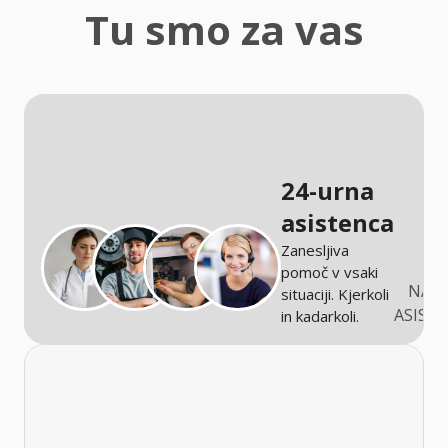
zaščita
Tu smo za vas
Kmetijstvo
24-urna
asistenca
Zanesljiva
pomoč v vsaki
NARO
situaciji. Kjerkoli
ASIST
in kadarkoli.