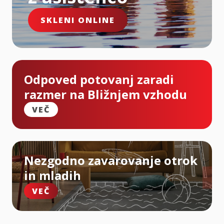
SKLENI ONLINE
Odpoved potovanj zaradi
razmer na Bližnjem vzhodu
VEČ
Nezgodno zavarovanje otrok
in mladih
VEČ