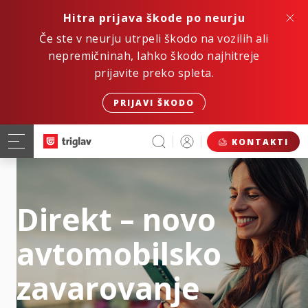
Hitra prijava škode po neurju
Če ste v neurju utrpeli škodo na vozilih ali
nepremičninah, lahko škodo najhitreje
prijavite preko spleta.
PRIJAVI ŠKODO
KONTAKTI
Direkt – novo
avtomobilsko
zavarovanje