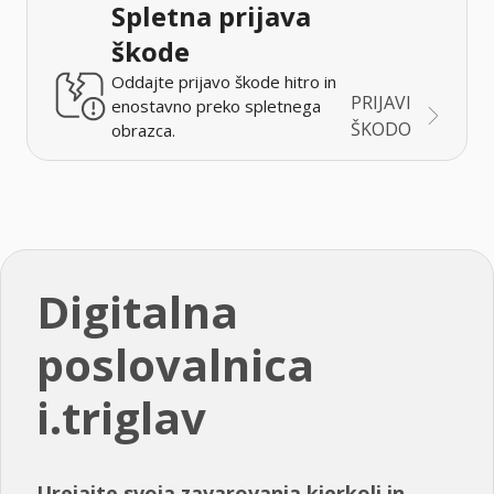
Spletna prijava
škode
Oddajte prijavo škode hitro in
PRIJAVI
enostavno preko spletnega
ŠKODO
obrazca.
Digitalna
poslovalnica
i.triglav
Urejajte svoja zavarovanja kjerkoli in