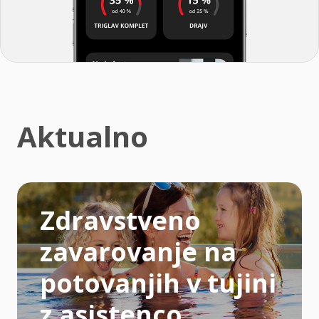
Aktualno
Zdravstveno
zavarovanje na
potovanjih v tujini
z asistenco