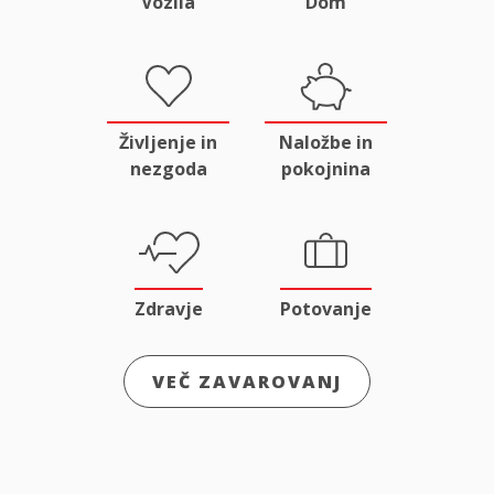
Vozila
Dom
Življenje in
Naložbe in
nezgoda
pokojnina
Zdravje
Potovanje
VEČ ZAVAROVANJ
Odgovornost
Male živali
in pravna