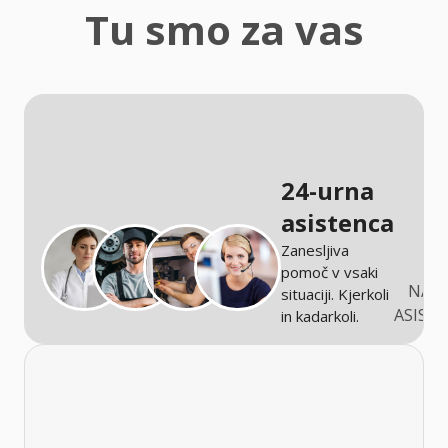
zaščita
Tu smo za vas
Kmetijstvo
24-urna
asistenca
Zanesljiva
pomoč v vsaki
NARO
situaciji. Kjerkoli
ASIST
in kadarkoli.