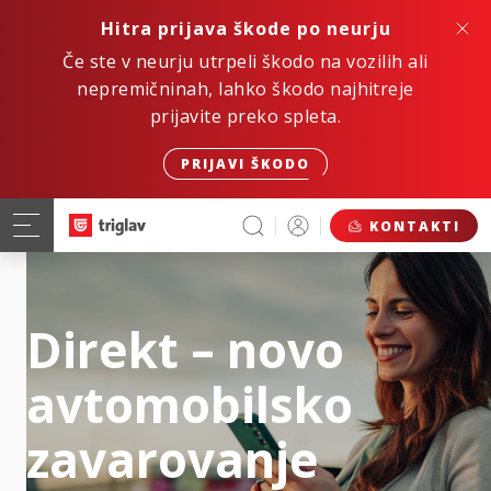
Hitra prijava škode po neurju
Če ste v neurju utrpeli škodo na vozilih ali
nepremičninah, lahko škodo najhitreje
prijavite preko spleta.
PRIJAVI ŠKODO
KONTAKTI
Direkt – novo
avtomobilsko
zavarovanje