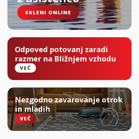
SKLENI ONLINE
Odpoved potovanj zaradi
razmer na Bližnjem vzhodu
VEČ
Nezgodno zavarovanje otrok
in mladih
VEČ