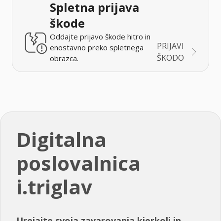
Spletna prijava
škode
Oddajte prijavo škode hitro in
PRIJAVI
enostavno preko spletnega
ŠKODO
obrazca.
Digitalna
poslovalnica
i.triglav
Urejajte svoja zavarovanja kjerkoli in