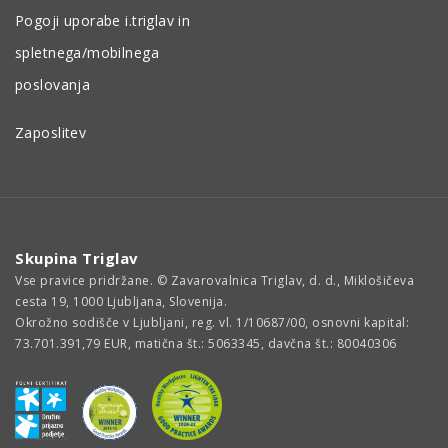
Pogoji uporabe i.triglav in
spletnega/mobilnega
poslovanja
Zaposlitev
Skupina Triglav
Vse pravice pridržane. © Zavarovalnica Triglav, d. d., Miklošičeva
cesta 19, 1000 Ljubljana, Slovenija.
Okrožno sodišče v Ljubljani, reg. vl. 1/10687/00, osnovni kapital:
73.701.391,79 EUR, matična št.: 5063345, davčna št.: 80040306