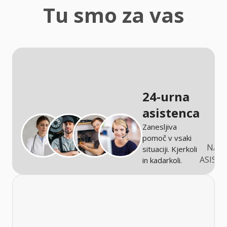
zaščita
Tu smo za vas
Kmetijstvo
24-urna
asistenca
Zanesljiva
pomoč v vsaki
NARO
situaciji. Kjerkoli
ASIST
in kadarkoli.