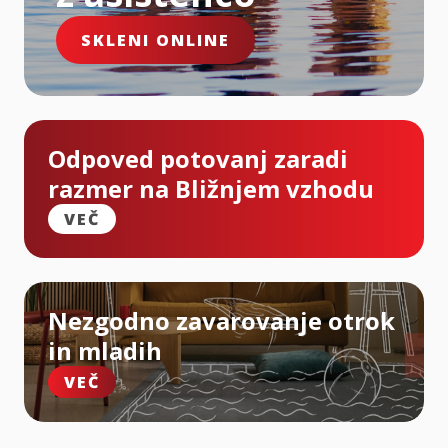
SKLENI ONLINE
Odpoved potovanj zaradi
razmer na Bližnjem vzhodu
VEČ
Nezgodno zavarovanje otrok
in mladih
VEČ