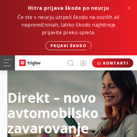
Hitra prijava škode po neurju
Če ste v neurju utrpeli škodo na vozilih ali
nepremičninah, lahko škodo najhitreje
prijavite preko spleta.
PRIJAVI ŠKODO
KONTAKTI
Direkt – novo
avtomobilsko
zavarovanje