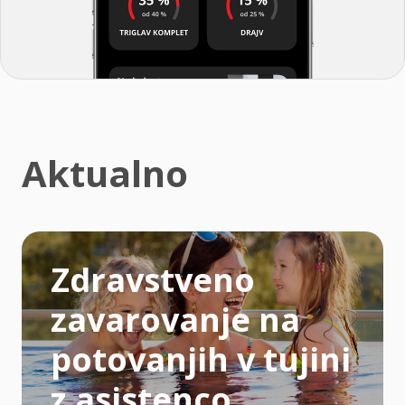
Aktualno
Zdravstveno
zavarovanje na
potovanjih v tujini
z asistenco