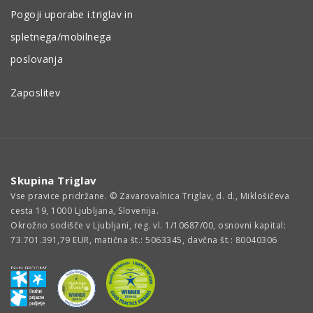
Pogoji uporabe i.triglav in
spletnega/mobilnega
poslovanja
Zaposlitev
Skupina Triglav
Vse pravice pridržane. © Zavarovalnica Triglav, d. d., Miklošičeva
cesta 19, 1000 Ljubljana, Slovenija.
Okrožno sodišče v Ljubljani, reg. vl. 1/10687/00, osnovni kapital:
73.701.391,79 EUR, matična št.: 5063345, davčna št.: 80040306