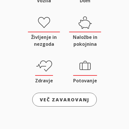
Vozila
Dom
Življenje in
Naložbe in
nezgoda
pokojnina
Zdravje
Potovanje
VEČ ZAVAROVANJ
Odgovornost
Male živali
in pravna