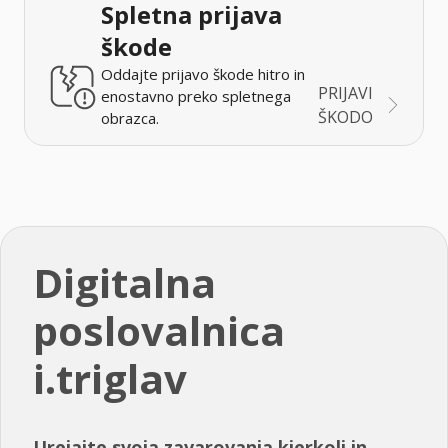
Spletna prijava
škode
Oddajte prijavo škode hitro in
PRIJAVI
enostavno preko spletnega
ŠKODO
obrazca.
Digitalna
poslovalnica
i.triglav
Urejajte svoja zavarovanja kjerkoli in