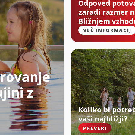
Odpoved potov
zaradi razmer 
Bližnjem vzhod
VEČ INFORMACIJ
rovanje
jini z
Koliko bi potre
vaši najbližji?
PREVERI