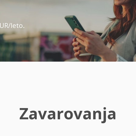
UR/leto.
Zavarovanja