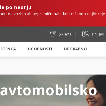
de po neurju
kodo na vozilih ali nepremičninah, lahko škodo najhitreje
Skleni
Prijavi
SISTENCA
UGODNOSTI
UPORABNO
 avtomobilsko