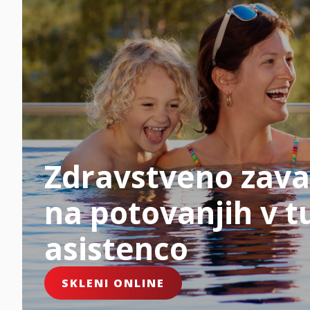
Zdravstveno zava
na potovanjih v tu
asistenco
SKLENI ONLINE