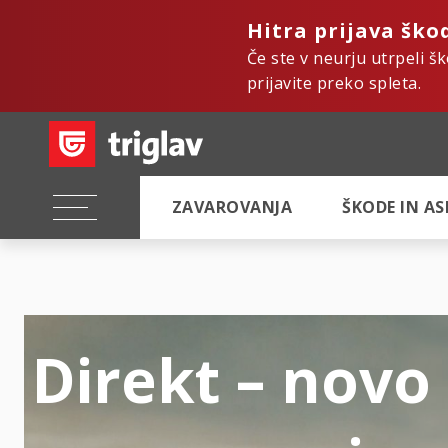
Hitra prijava ško
Če ste v neurju utrpeli š
prijavite preko spleta.
ZAVAROVANJA
ŠKODE IN A
Direkt – novo