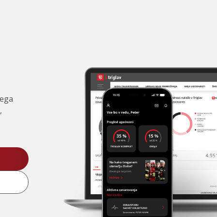
čega
,