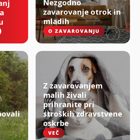
Nezgodno
anj
zavarovanje otrok in
na
mladih
u
O ZAVAROVANJU
Z zavarovanjem
malih živali
prihranite pri
bovali
stroških zdravstvene
oskrbe
VEČ