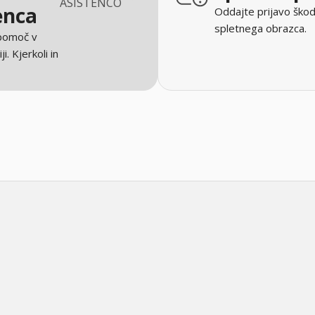
ASISTENCO
enca
Oddajte prijavo škod
spletnega obrazca.
 pomoč v
ji. Kjerkoli in