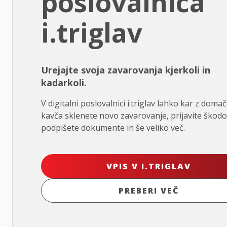
poslovalnica
i.triglav
Urejajte svoja zavarovanja kjerkoli in
kadarkoli.
V digitalni poslovalnici i.triglav lahko kar z doma
kavča sklenete novo zavarovanje, prijavite škodo
podpišete dokumente in še veliko več.
VPIS V I.TRIGLAV
PREBERI VEČ