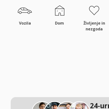
Vozila
Dom
Življenje in
nezgoda
24-ur