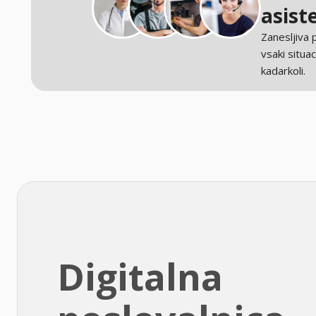
asist
Zanesljiva
vsaki situaci
kadarkoli.
Digitalna