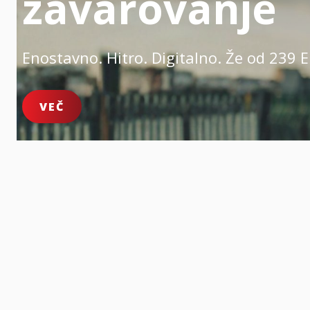
zavarovanje
Enostavno. Hitro. Digitalno.
Že od 239 E
VEČ