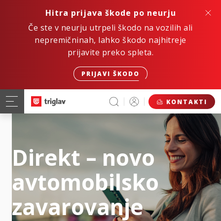
Hitra prijava škode po neurju
Če ste v neurju utrpeli škodo na vozilih ali
nepremičninah, lahko škodo najhitreje
prijavite preko spleta.
PRIJAVI ŠKODO
KONTAKTI
Direkt – novo
avtomobilsko
zavarovanje