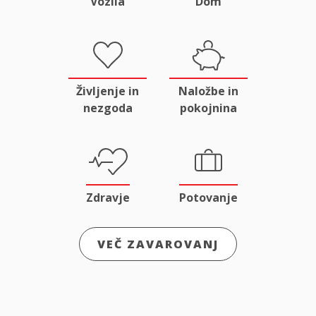
Vozila
Dom
Življenje in
Naložbe in
nezgoda
pokojnina
Zdravje
Potovanje
VEČ ZAVAROVANJ
Odgovornost
Male živali
in pravna