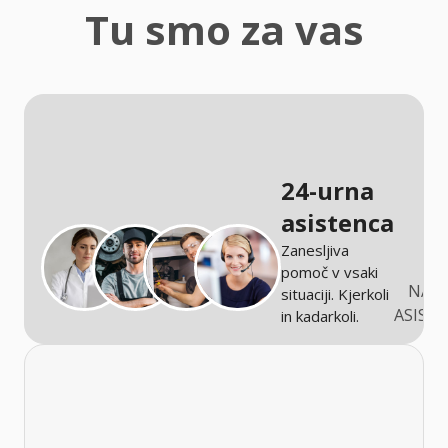
zaščita
Tu smo za vas
Kmetijstvo
24-urna
asistenca
Zanesljiva
pomoč v vsaki
NARO
situaciji. Kjerkoli
ASIST
in kadarkoli.