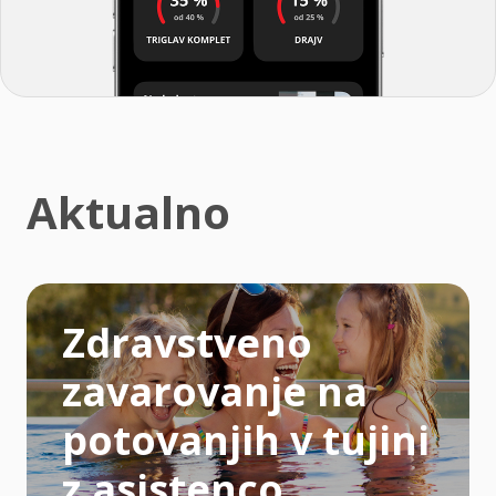
Aktualno
Zdravstveno
zavarovanje na
potovanjih v tujini
z asistenco