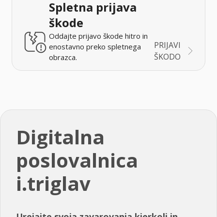
Spletna prijava
škode
Oddajte prijavo škode hitro in
PRIJAVI
enostavno preko spletnega
ŠKODO
obrazca.
Digitalna
poslovalnica
i.triglav
Urejajte svoja zavarovanja kjerkoli in