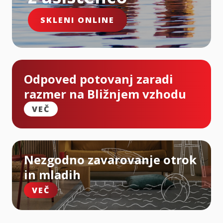
SKLENI ONLINE
Odpoved potovanj zaradi
razmer na Bližnjem vzhodu
VEČ
Nezgodno zavarovanje otrok
in mladih
VEČ