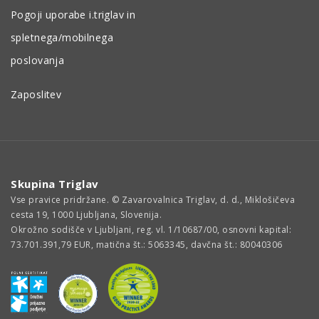
Pogoji uporabe i.triglav in
spletnega/mobilnega
poslovanja
Zaposlitev
Skupina Triglav
Vse pravice pridržane. © Zavarovalnica Triglav, d. d., Miklošičeva
cesta 19, 1000 Ljubljana, Slovenija.
Okrožno sodišče v Ljubljani, reg. vl. 1/10687/00, osnovni kapital:
73.701.391,79 EUR, matična št.: 5063345, davčna št.: 80040306