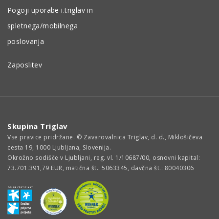
Pogoji uporabe i.triglav in
spletnega/mobilnega
poslovanja
Zaposlitev
Skupina Triglav
Vse pravice pridržane. © Zavarovalnica Triglav, d. d., Miklošičeva
cesta 19, 1000 Ljubljana, Slovenija.
Okrožno sodišče v Ljubljani, reg. vl. 1/10687/00, osnovni kapital:
73.701.391,79 EUR, matična št.: 5063345, davčna št.: 80040306