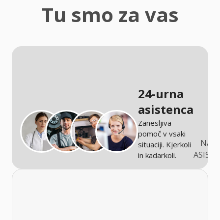
zaščita
Tu smo za vas
Kmetijstvo
24-urna
asistenca
Zanesljiva
pomoč v vsaki
NARO
situaciji. Kjerkoli
ASIST
in kadarkoli.