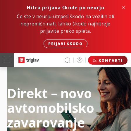
Hitra prijava škode po neurju
Če ste v neurju utrpeli škodo na vozilih ali
nepremičninah, lahko škodo najhitreje
prijavite preko spleta.
PRIJAVI ŠKODO
KONTAKTI
Direkt – novo
avtomobilsko
zavarovanje