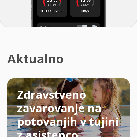
Aktualno
Zdravstveno
zavarovanje na
potovanjih v tujini
z asistenco