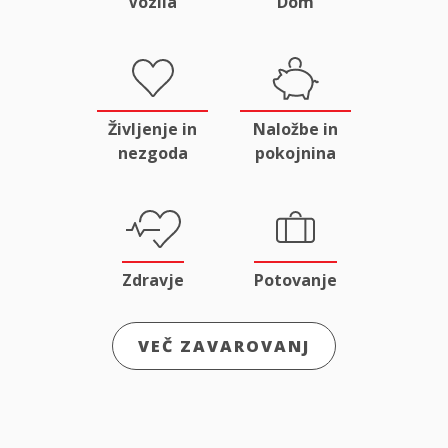
Vozila
Dom
Življenje in
Naložbe in
nezgoda
pokojnina
Zdravje
Potovanje
VEČ ZAVAROVANJ
Odgovornost
Male živali
in pravna