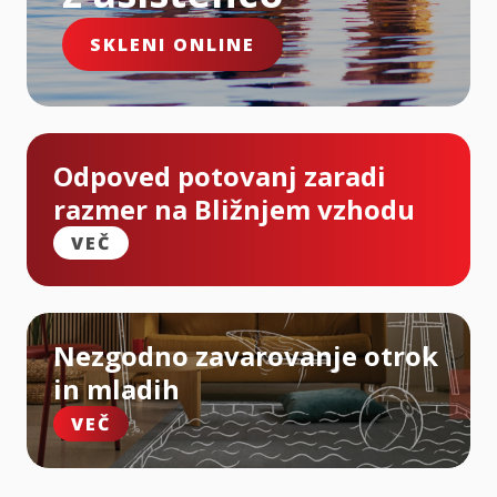
SKLENI ONLINE
Odpoved potovanj zaradi
razmer na Bližnjem vzhodu
VEČ
Nezgodno zavarovanje otrok
in mladih
VEČ