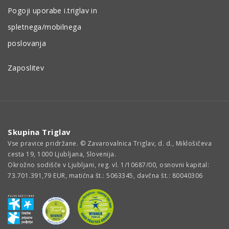
Pogoji uporabe i.triglav in
spletnega/mobilnega
poslovanja
Zaposlitev
Skupina Triglav
Vse pravice pridržane. © Zavarovalnica Triglav, d. d., Miklošičeva
cesta 19, 1000 Ljubljana, Slovenija.
Okrožno sodišče v Ljubljani, reg. vl. 1/10687/00, osnovni kapital:
73.701.391,79 EUR, matična št.: 5063345, davčna št.: 80040306