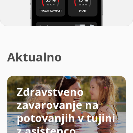
Aktualno
Zdravstveno
zavarovanje na
potovanjih v tujini
z asistenco