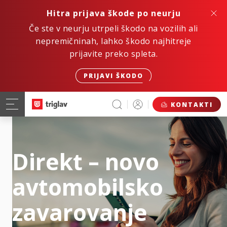
Hitra prijava škode po neurju
Če ste v neurju utrpeli škodo na vozilih ali
nepremičninah, lahko škodo najhitreje
prijavite preko spleta.
PRIJAVI ŠKODO
KONTAKTI
Direkt – novo
avtomobilsko
zavarovanje