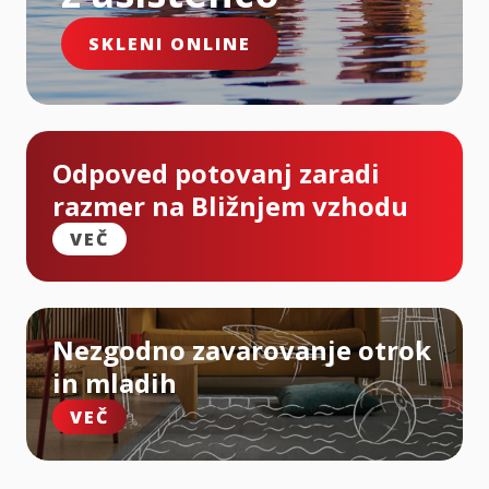
SKLENI ONLINE
Odpoved potovanj zaradi
razmer na Bližnjem vzhodu
VEČ
Nezgodno zavarovanje otrok
in mladih
VEČ