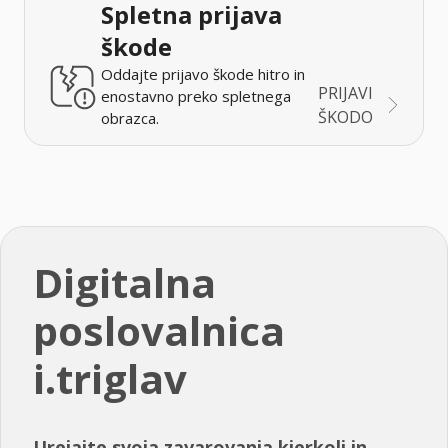
Spletna prijava
škode
Oddajte prijavo škode hitro in
PRIJAVI
enostavno preko spletnega
ŠKODO
obrazca.
Digitalna
poslovalnica
i.triglav
Urejajte svoja zavarovanja kjerkoli in