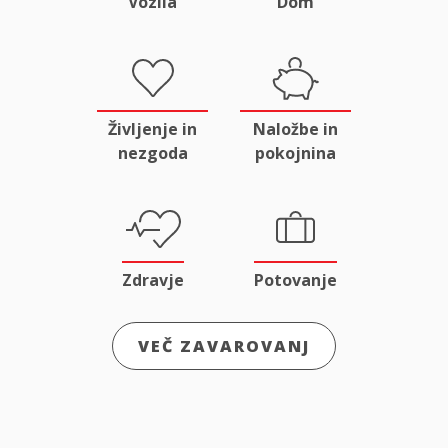
Vozila
Dom
Življenje in
Naložbe in
nezgoda
pokojnina
Zdravje
Potovanje
VEČ ZAVAROVANJ
Odgovornost
Male živali
in pravna