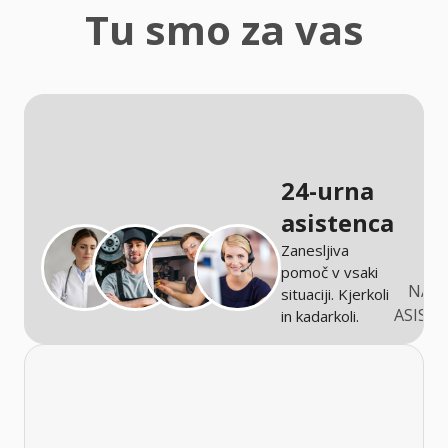
zaščita
Tu smo za vas
Kmetijstvo
24-urna
asistenca
Zanesljiva
pomoč v vsaki
NARO
situaciji. Kjerkoli
ASIST
in kadarkoli.