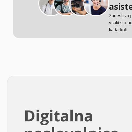
asist
Zanesljiva
vsaki situaci
kadarkoli.
Digitalna