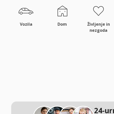
Vozila
Dom
Življenje in
nezgoda
24-ur