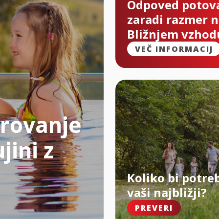
Odpoved potov
zaradi razmer 
Bližnjem vzhod
VEČ INFORMACIJ
rovanje
jini z
Koliko bi potre
vaši najbližji?
PREVERI