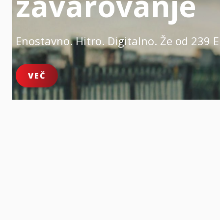
zavarovanje
Enostavno. Hitro. Digitalno.
Že od 239 E
VEČ