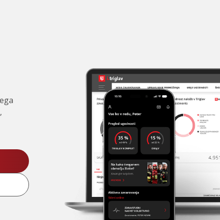
čega
,