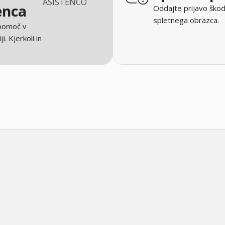
ASISTENCO
enca
Oddajte prijavo škod
spletnega obrazca.
 pomoč v
ji. Kjerkoli in