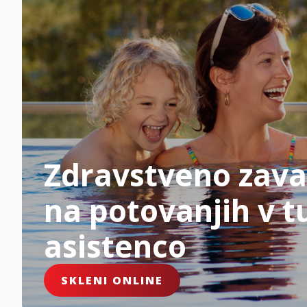
Zdravstveno zava
na potovanjih v tu
asistenco
SKLENI ONLINE