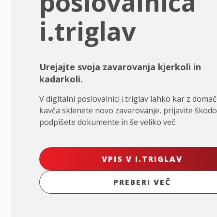
poslovalnica
i.triglav
Urejajte svoja zavarovanja kjerkoli in
kadarkoli.
V digitalni poslovalnici i.triglav lahko kar z doma
kavča sklenete novo zavarovanje, prijavite škodo
podpišete dokumente in še veliko več.
VPIS V I.TRIGLAV
PREBERI VEČ