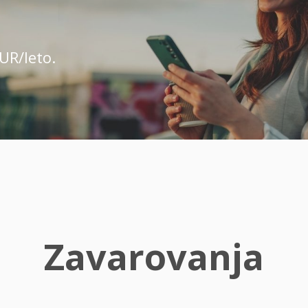
UR/leto.
Zavarovanja