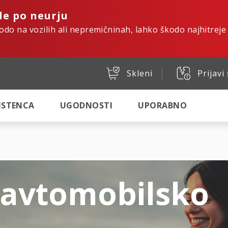
de po neurju
kodo na vozilih ali nepremičninah, lahko škodo najhitreje
Skleni
Prijavi
SISTENCA
UGODNOSTI
UPORABNO
 avtomobilsko