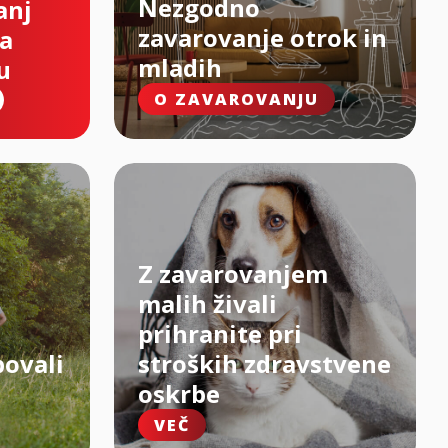
Nezgodno
anj
zavarovanje otrok in
na
mladih
u
O ZAVAROVANJU
Z zavarovanjem
malih živali
prihranite pri
bovali
stroških zdravstvene
oskrbe
VEČ