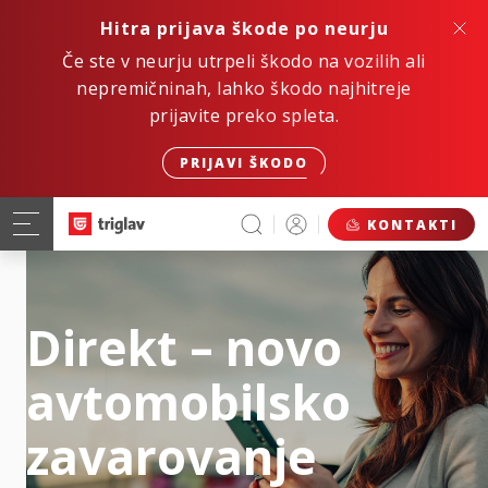
Hitra prijava škode po neurju
Če ste v neurju utrpeli škodo na vozilih ali
nepremičninah, lahko škodo najhitreje
prijavite preko spleta.
PRIJAVI ŠKODO
KONTAKTI
Direkt – novo
avtomobilsko
zavarovanje