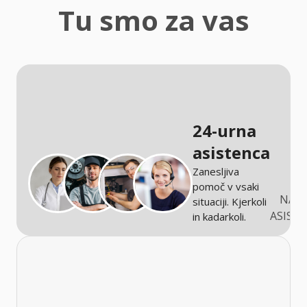
zaščita
Tu smo za vas
Kmetijstvo
24-urna
asistenca
Zanesljiva
pomoč v vsaki
NARO
situaciji. Kjerkoli
ASIST
in kadarkoli.