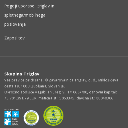
Pogoji uporabe i.triglav in
spletnega/mobilnega
poslovanja
Zaposlitev
Skupina Triglav
Vse pravice pridržane. © Zavarovalnica Triglav, d. d., Miklošičeva
cesta 19, 1000 Ljubljana, Slovenija.
Okrožno sodišče v Ljubljani, reg. vl. 1/10687/00, osnovni kapital:
73.701.391,79 EUR, matična št.: 5063345, davčna št.: 80040306