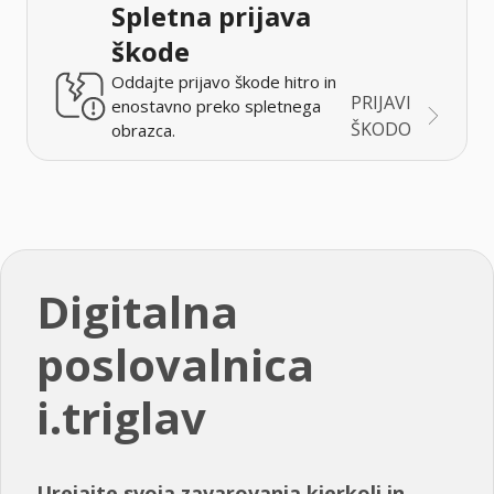
Spletna prijava
škode
Oddajte prijavo škode hitro in
PRIJAVI
enostavno preko spletnega
ŠKODO
obrazca.
Digitalna
poslovalnica
i.triglav
Urejajte svoja zavarovanja kjerkoli in