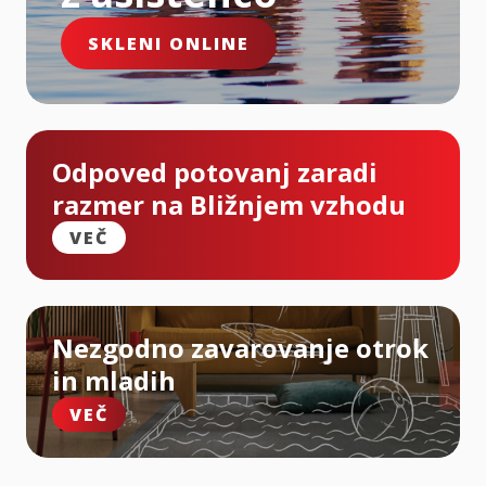
SKLENI ONLINE
Odpoved potovanj zaradi
razmer na Bližnjem vzhodu
VEČ
Nezgodno zavarovanje otrok
in mladih
VEČ