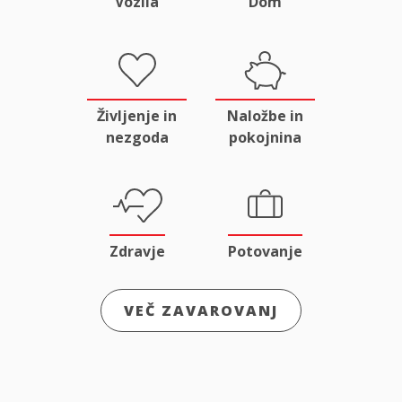
Vozila
Dom
Življenje in
Naložbe in
nezgoda
pokojnina
Zdravje
Potovanje
VEČ ZAVAROVANJ
Odgovornost
Male živali
in pravna