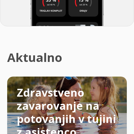
Aktualno
Zdravstveno
zavarovanje na
potovanjih v tujini
z asistenco