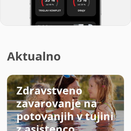
Aktualno
Zdravstveno
zavarovanje na
potovanjih v tujini
z asistenco