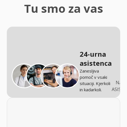
zaščita
Tu smo za vas
Kmetijstvo
24-urna
asistenca
Zanesljiva
pomoč v vsaki
NARO
situaciji. Kjerkoli
ASIST
in kadarkoli.