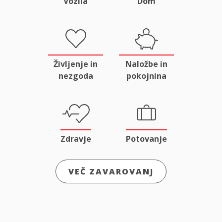
Vozila
Dom
Življenje in
Naložbe in
nezgoda
pokojnina
Zdravje
Potovanje
VEČ ZAVAROVANJ
Odgovornost
Male živali
in pravna