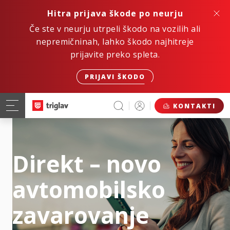
Hitra prijava škode po neurju
Če ste v neurju utrpeli škodo na vozilih ali
nepremičninah, lahko škodo najhitreje
prijavite preko spleta.
PRIJAVI ŠKODO
KONTAKTI
Direkt – novo
avtomobilsko
zavarovanje