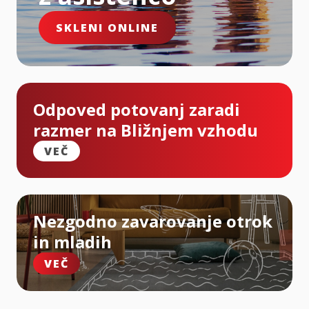
SKLENI ONLINE
Odpoved potovanj zaradi
razmer na Bližnjem vzhodu
VEČ
Nezgodno zavarovanje otrok
in mladih
VEČ