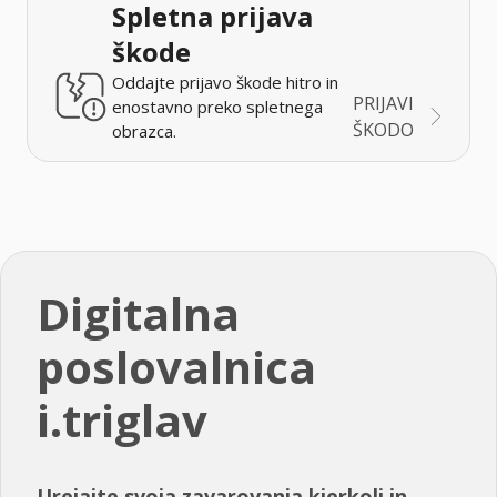
Spletna prijava
škode
Oddajte prijavo škode hitro in
PRIJAVI
enostavno preko spletnega
ŠKODO
obrazca.
Digitalna
poslovalnica
i.triglav
Urejajte svoja zavarovanja kjerkoli in