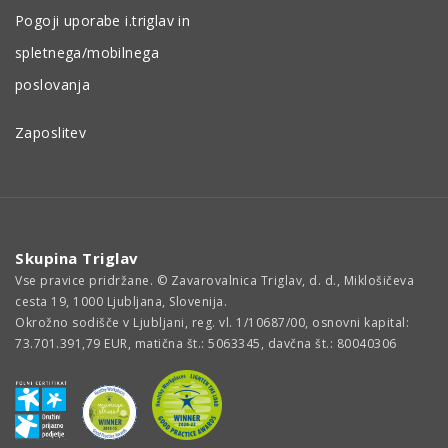
Pogoji uporabe i.triglav in
spletnega/mobilnega
poslovanja
Zaposlitev
Skupina Triglav
Vse pravice pridržane. © Zavarovalnica Triglav, d. d., Miklošičeva
cesta 19, 1000 Ljubljana, Slovenija.
Okrožno sodišče v Ljubljani, reg. vl. 1/10687/00, osnovni kapital:
73.701.391,79 EUR, matična št.: 5063345, davčna št.: 80040306