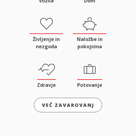
Vozila
Dom
Življenje in
Naložbe in
nezgoda
pokojnina
Zdravje
Potovanje
VEČ ZAVAROVANJ
Odgovornost
Male živali
in pravna