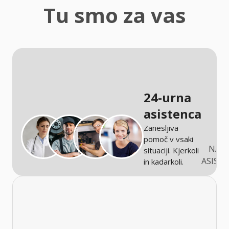
zaščita
Tu smo za vas
Kmetijstvo
24-urna
asistenca
Zanesljiva
pomoč v vsaki
NARO
situaciji. Kjerkoli
ASIST
in kadarkoli.