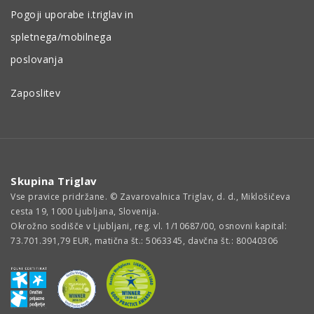
Pogoji uporabe i.triglav in
spletnega/mobilnega
poslovanja
Zaposlitev
Skupina Triglav
Vse pravice pridržane. © Zavarovalnica Triglav, d. d., Miklošičeva
cesta 19, 1000 Ljubljana, Slovenija.
Okrožno sodišče v Ljubljani, reg. vl. 1/10687/00, osnovni kapital:
73.701.391,79 EUR, matična št.: 5063345, davčna št.: 80040306