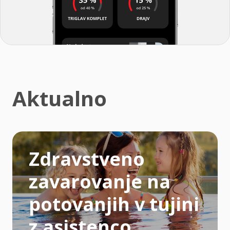
Aktualno
Zdravstveno
zavarovanje na
potovanjih v tujini
z asistenco