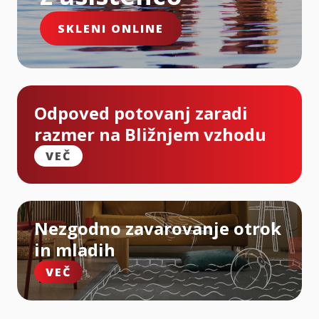
SKLENI ONLINE
Odpoved potovanj zaradi
razmer na Bližnjem vzhodu
VEČ
Nezgodno zavarovanje otrok
in mladih
VEČ