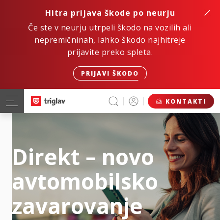
Hitra prijava škode po neurju
Če ste v neurju utrpeli škodo na vozilih ali
nepremičninah, lahko škodo najhitreje
prijavite preko spleta.
PRIJAVI ŠKODO
KONTAKTI
Direkt – novo
avtomobilsko
zavarovanje