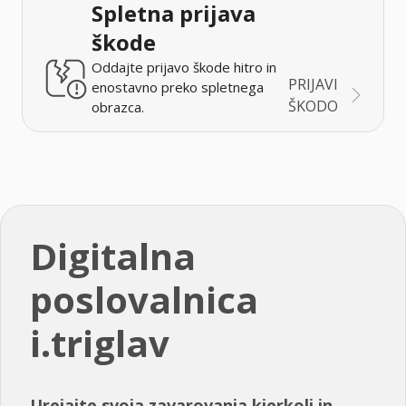
Spletna prijava
škode
Oddajte prijavo škode hitro in
PRIJAVI
enostavno preko spletnega
ŠKODO
obrazca.
Digitalna
poslovalnica
i.triglav
Urejajte svoja zavarovanja kjerkoli in