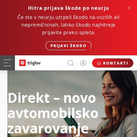
Hitra prijava škode po neurju
Če ste v neurju utrpeli škodo na vozilih ali
nepremičninah, lahko škodo najhitreje
prijavite preko spleta.
PRIJAVI ŠKODO
KONTAKTI
Direkt – novo
avtomobilsko
zavarovanje