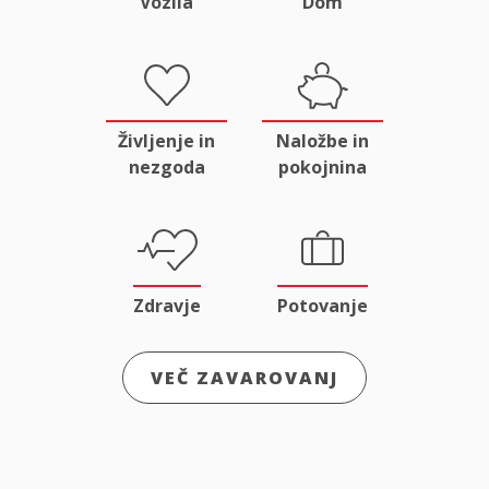
Vozila
Dom
Življenje in
Naložbe in
nezgoda
pokojnina
Zdravje
Potovanje
VEČ ZAVAROVANJ
Odgovornost
Male živali
in pravna