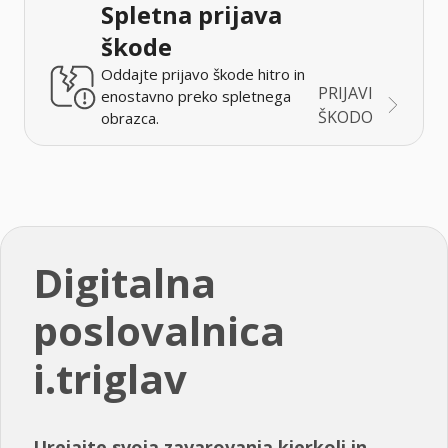
Spletna prijava
škode
Oddajte prijavo škode hitro in
PRIJAVI
enostavno preko spletnega
ŠKODO
obrazca.
Digitalna
poslovalnica
i.triglav
Urejajte svoja zavarovanja kjerkoli in