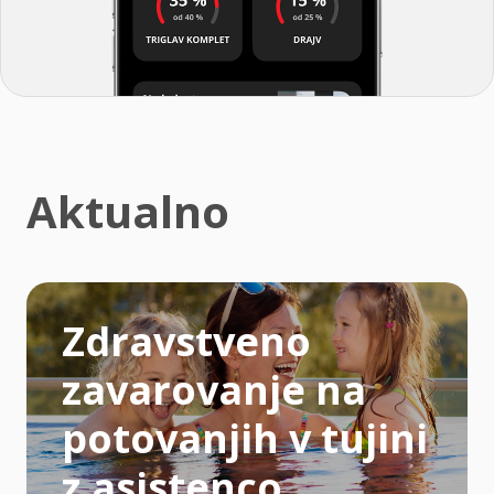
Aktualno
Zdravstveno
zavarovanje na
potovanjih v tujini
z asistenco