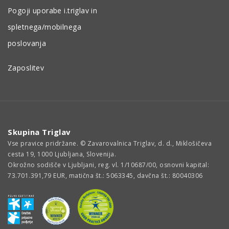
Pogoji uporabe i.triglav in
spletnega/mobilnega
poslovanja
Zaposlitev
Skupina Triglav
Vse pravice pridržane. © Zavarovalnica Triglav, d. d., Miklošičeva
cesta 19, 1000 Ljubljana, Slovenija.
Okrožno sodišče v Ljubljani, reg. vl. 1/10687/00, osnovni kapital:
73.701.391,79 EUR, matična št.: 5063345, davčna št.: 80040306