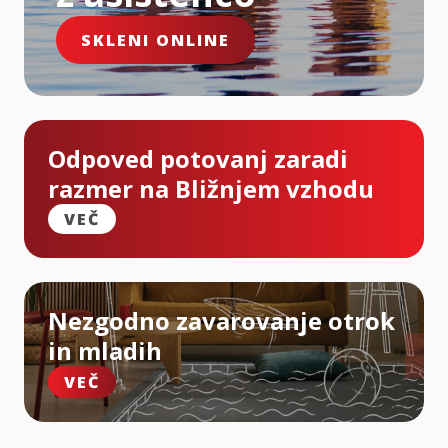
SKLENI ONLINE
Odpoved potovanj zaradi
razmer na Bližnjem vzhodu
VEČ
Nezgodno zavarovanje otrok
in mladih
VEČ