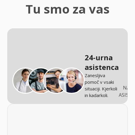
zaščita
Tu smo za vas
Kmetijstvo
24-urna
asistenca
Zanesljiva
pomoč v vsaki
NARO
situaciji. Kjerkoli
ASIST
in kadarkoli.